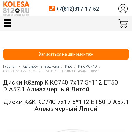
+7(812)317-17-52
Главная
Шины
Диски
Записаться на шиномонтаж
Автосервис
Главная
/
Автомобильные диски
/
K&K
/
K&K КС740
/
K&K КС740 7x17 5*112 ET50 DIA57.1 Алмаз черный Литой
Вы здесь
Датчики давления
Диски K&amp;K КС740 7x17 5*112 ET50
DIA57.1 Алмаз черный Литой
Услуги шиномонтажа
Диски K&K КС740 7x17 5*112 ET50 DIA57.1
Хранение шин
Алмаз черный Литой
Покупателям
Контакты