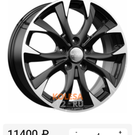
Войти на сайт
+7(812)317-
17-
52
Пн-
Пт:
C
9:00
до
21:00
Сб-
Вс:
C
9:00
до
21:00
11400
₽
-
+