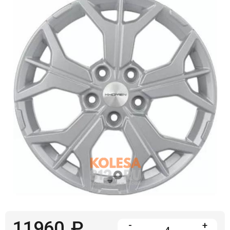
Войти на сайт
+7(812)317-
17-
52
Пн-
Пт:
C
9:00
до
21:00
Сб-
Вс:
C
9:00
до
21:00
11960
₽
-
+