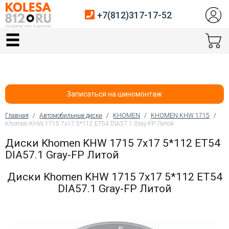
+7(812)317-17-52
Главная
Шины
Диски
Записаться на шиномонтаж
Автосервис
Главная
/
Автомобильные диски
/
KHOMEN
/
KHOMEN KHW 1715
/
Khomen KHW 1715 7x17 5*112 ET54 DIA57.1 Gray-FP Литой
Вы здесь
Датчики давления
Диски Khomen KHW 1715 7x17 5*112 ET54
DIA57.1 Gray-FP Литой
Услуги шиномонтажа
Диски Khomen KHW 1715 7x17 5*112 ET54
Хранение шин
DIA57.1 Gray-FP Литой
Покупателям
Контакты