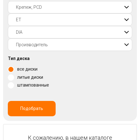
Войти на сайт
+7(812)317-
17-
52
Пн-
Тип диска
Пт:
все диски
C
9:00
литые диски
до
штампованные
21:00
Сб-
Вс:
C
Подобрать
9:00
до
21:00
К сожалению, в нашем каталоге