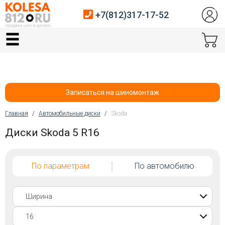
+7(812)317-17-52
Главная
Шины
Диски
Записаться на шиномонтаж
Автосервис
Главная
/
Автомобильные диски
/
Skoda
Вы здесь
Диски Skoda 5 R16
Датчики давления
Услуги шиномонтажа
По параметрам
По автомобилю
Хранение шин
Покупателям
Контакты