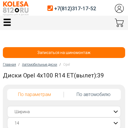
+7(812)317-17-52
Главная
Шины
Диски
Записаться на шиномонтаж
Автосервис
Главная
/
Автомобильные диски
/
Opel
Вы здесь
Диски Opel 4x100 R14 ET(вылет):39
Датчики давления
Услуги шиномонтажа
По параметрам
По автомобилю
Хранение шин
Покупателям
Контакты