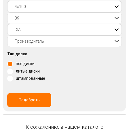
Войти на сайт
+7(812)317-
17-
52
Пн-
Тип диска
Пт:
все диски
C
9:00
литые диски
до
штампованные
21:00
Сб-
Вс:
C
Подобрать
9:00
до
21:00
К сожалению, в нашем каталоге