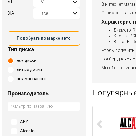
ET
В интернет магаз
Стоимость этих д
DIA
Характерист
Диаметр: R
Крепёж PCD
Подобрать по марке авто
Вылет ET: 
Тип диска
Чтобы получить 
Подбор дисков оч
все диски
Мы обеспечиваем
литые диски
штампованные
Популярные
Производитель
AEZ
Alcasta