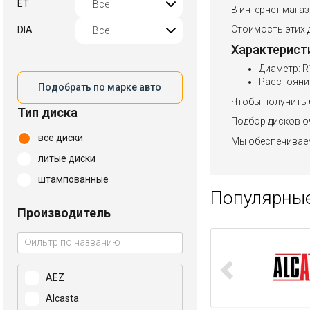
ET
В интернет мага
Стоимость этих д
DIA
Характерист
Диаметр: R
Расстояни
Подобрать по марке авто
Чтобы получить 
Тип диска
Подбор дисков оч
все диски
Мы обеспечиваем
литые диски
штампованные
Популярные
Производитель
AEZ
Alcasta