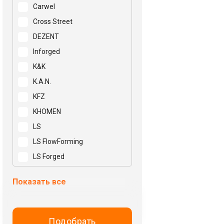
Carwel
Cross Street
DEZENT
Inforged
K&K
K.A.N.
KFZ
KHOMEN
LS
LS FlowForming
LS Forged
Mak
Показать все
N2O
NEO
NZ
Подобрать