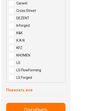
Carwel
Cross Street
DEZENT
Inforged
K&K
K.A.N.
KFZ
KHOMEN
LS
LS FlowForming
LS Forged
Mak
Показать все
N2O
NEO
NZ
Подобрать