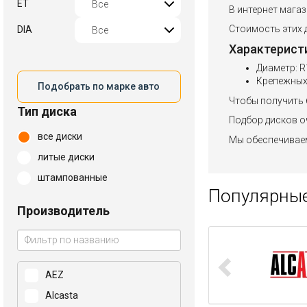
ET
В интернет магаз
Стоимость этих д
DIA
Характерист
Диаметр: R
Крепежных 
Подобрать по марке авто
Чтобы получить 
Тип диска
Подбор дисков оч
все диски
Мы обеспечиваем
литые диски
штампованные
Популярные
Производитель
AEZ
Alcasta