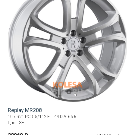
Replay MR208
10 x R21 PCD: 5/112 ET: 44 DIA: 66.6
Цвет: SF