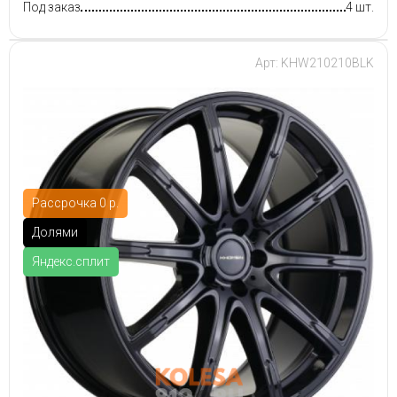
Под заказ
4 шт.
Арт: KHW210210BLK
Рассрочка 0 р.
Долями
Яндекс.сплит