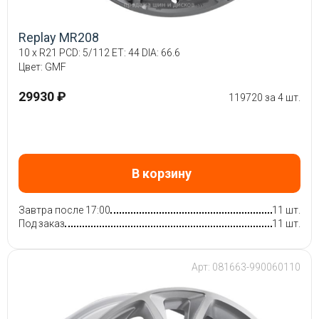
Replay MR208
10 x R21 PCD: 5/112 ET: 44 DIA: 66.6
Цвет: GMF
29930 ₽
119720 за 4 шт.
В корзину
Завтра после 17:00
11 шт.
Под заказ
11 шт.
Арт: 081663-990060110