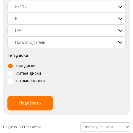
Войти на сайт
+7(812)317-
17-
52
Пн-
Тип диска
Пт:
все диски
C
9:00
литые диски
до
штампованные
21:00
Сб-
Вс:
C
Подобрать
9:00
до
21:00
Найдено: 300 размеров