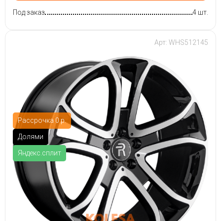
Под заказ
4 шт.
Арт: WHS512145
Рассрочка 0 р.
Долями
Яндекс.сплит