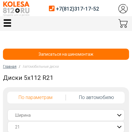
+7(812)317-17-52
Главная
Шины
Диски
Записаться на шиномонтаж
Автосервис
Главная
/
Автомобильные диски
Вы здесь
Диски 5x112 R21
Датчики давления
Услуги шиномонтажа
По параметрам
По автомобилю
Хранение шин
Покупателям
Контакты