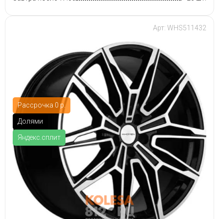
Арт: WHS511432
Рассрочка 0 р.
Долями
Яндекс.сплит