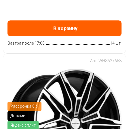
В корзину
Завтра после 17:00
14 шт.
Арт: WHS527658
Рассрочка 0 р.
Долями
Яндекс.сплит