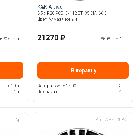
K&K Атлас
1
8.5 x R20 PCD: 5/112 ET: 35 DIA: 66.6
Цвет: Алмаз черный
21270 ₽
680 за 4 шт.
85080 за 4 шт.
В корзину
> 20 шт.
Завтра после 17:00
3 шт.
4 шт.
Под заказ
4 шт.
Арт:
Арт: WHS520895