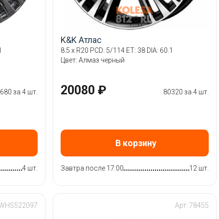
K&K Атлас
1
8.5 x R20 PCD: 5/114 ET: 38 DIA: 60.1
Цвет: Алмаз черный
20080 ₽
680 за 4 шт.
80320 за 4 шт.
В корзину
4 шт.
Завтра после 17:00
12 шт.
 WHS522097
Арт: 78455