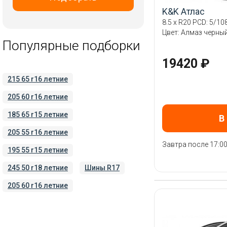
RST
K&K Атлас
8.5 x R20 PCD: 5/108
Replay
Цвет: Алмаз черны
Tech Line
Популярные подборки
Trebl
19420 ₽
Vissol
215 65 r16 летние
Wheels UP
205 60 r16 летние
X Trike
iFree
185 65 r15 летние
В
Скад
205 55 r16 летние
Завтра после 17:0
ТЗСК
195 55 r15 летние
245 50 r18 летние
Шины R17
205 60 r16 летние