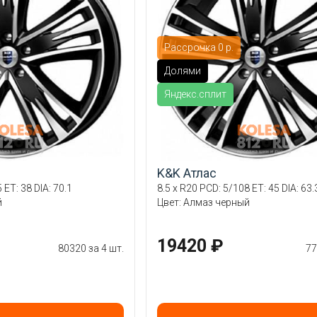
Рассрочка 0 р.
Долями
Яндекс.сплит
K&K Атлас
 ET: 38 DIA: 70.1
8.5 x R20 PCD: 5/108 ET: 45 DIA: 63.
й
Цвет: Алмаз черный
19420 ₽
80320 за 4 шт.
77