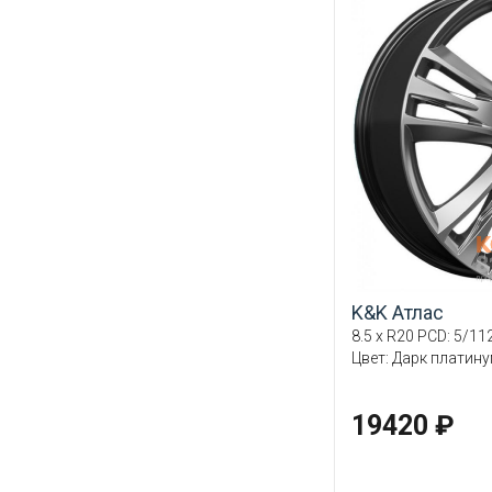
K&K Атлас
8.5 x R20 PCD: 5/112
Цвет: Дарк платин
19420 ₽