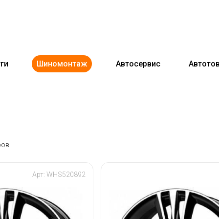
ги
Шиномонтаж
Автосервис
Автото
ров
Арт: WHS520892