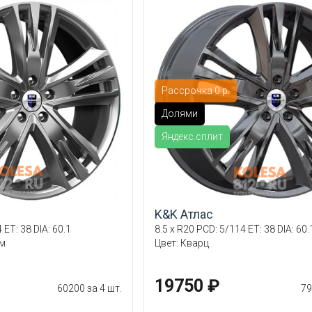
Рассрочка 0 р.
Долями
Яндекс.сплит
K&K Атлас
 ET: 38 DIA: 60.1
8.5 x R20 PCD: 5/114 ET: 38 DIA: 60.
ум
Цвет: Кварц
19750 ₽
60200 за 4 шт.
79