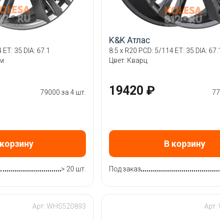
K&K Атлас
 ET: 35 DIA: 67.1
8.5 x R20 PCD: 5/114 ET: 35 DIA: 67.
ум
Цвет: Кварц
19420 ₽
79000 за 4 шт.
77
 корзину
В корзину
0
> 20 шт.
Под заказ
Арт: WHS520893
Арт: