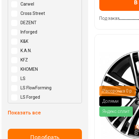
В
Carwel
Cross Street
Под заказ
DEZENT
Inforged
K&K
K.A.N.
KFZ
KHOMEN
LS
LS FlowForming
Рассрочка 0 р.
LS Forged
Долями
Mak
Яндекс.сплит
Показать все
N2O
NEO
NZ
Подобрать