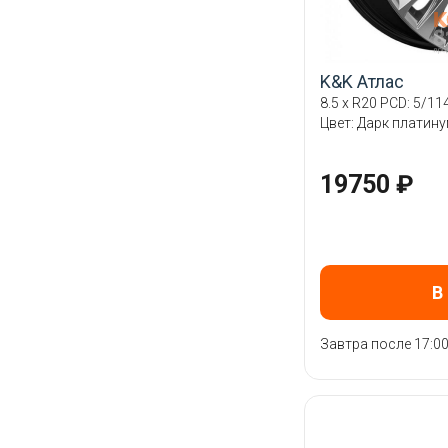
K&K Атлас
8.5 x R20 PCD: 5/114
Цвет: Дарк платин
19750 ₽
В
Завтра после 17:0