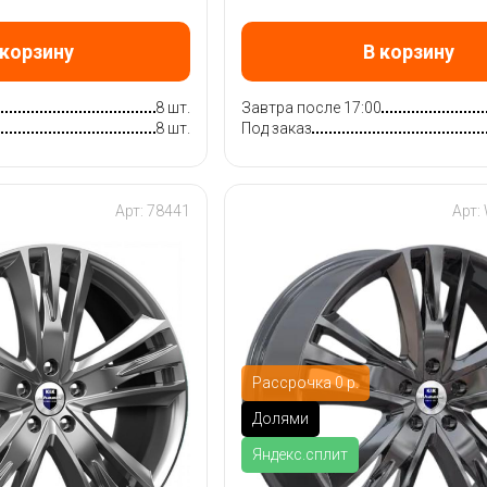
 корзину
В корзину
0
8 шт.
Завтра после 17:00
8 шт.
Под заказ
Арт: 78441
Арт:
Рассрочка 0 р.
Долями
Яндекс.сплит