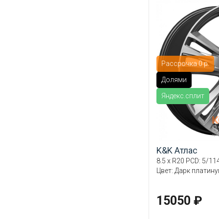
Рассрочка 0 р.
Долями
Яндекс.сплит
K&K Атлас
8.5 x R20 PCD: 5/114
Цвет: Дарк платин
15050 ₽