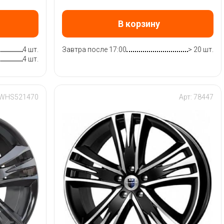
В корзину
4 шт.
Завтра после 17:00
> 20 шт.
4 шт.
 WHS521470
Арт: 78447