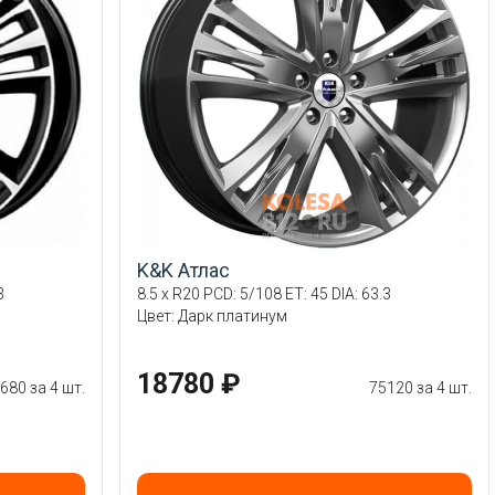
K&K Атлас
3
8.5 x R20 PCD: 5/108 ET: 45 DIA: 63.3
Цвет: Дарк платинум
18780 ₽
680 за 4 шт.
75120 за 4 шт.