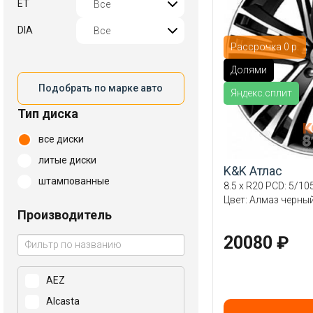
ET
DIA
Рассрочка 0 р.
Долями
Подобрать по марке авто
Яндекс.сплит
Тип диска
все диски
литые диски
K&K Атлас
штампованные
8.5 x R20 PCD: 5/105
Цвет: Алмаз черны
Производитель
20080 ₽
AEZ
Alcasta