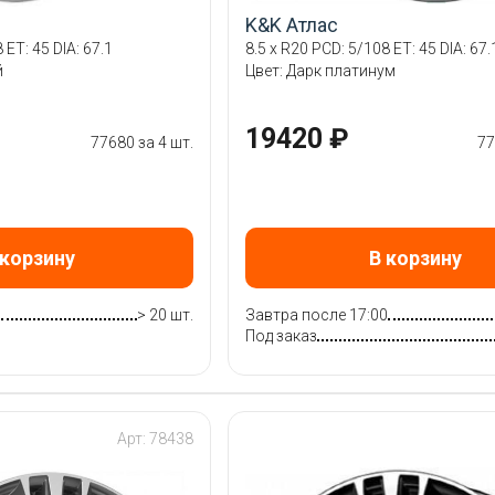
K&K Атлас
 ET: 45 DIA: 67.1
8.5 x R20 PCD: 5/108 ET: 45 DIA: 67.
й
Цвет: Дарк платинум
19420 ₽
77680 за 4 шт.
77
 корзину
В корзину
0
> 20 шт.
Завтра после 17:00
Под заказ
Арт: 78438