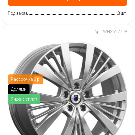
Под заказ
8 шт.
Арт: WHS522798
Рассрочка 0 р.
Долями
Яндекс.сплит