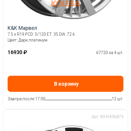
K&K Марвел
7.5 x R19 PCD: 5/120 ET: 35 DIA: 72.6
Цвет: Дарк платинум
16930 ₽
67720 за 4 шт.
В корзину
Завтра после 17:00
12 шт.
Арт: WHS496873