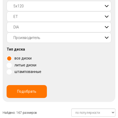
Войти на сайт
+7(812)317-
17-
52
Пн-
Тип диска
Пт:
все диски
C
9:00
литые диски
до
штампованные
21:00
Сб-
Вс:
C
Подобрать
9:00
до
21:00
Найдено: 167 размеров