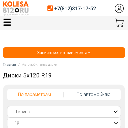
+7(812)317-17-52
Главная
Шины
Диски
Записаться на шиномонтаж
Автосервис
Главная
/
Автомобильные диски
Вы здесь
Диски 5x120 R19
Датчики давления
Услуги шиномонтажа
По параметрам
По автомобилю
Хранение шин
Покупателям
Контакты