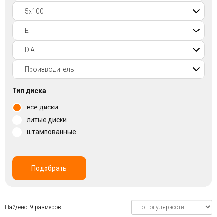
Войти на сайт
+7(812)317-
17-
52
Пн-
Тип диска
Пт:
все диски
C
9:00
литые диски
до
штампованные
21:00
Сб-
Вс:
C
Подобрать
9:00
до
21:00
Найдено: 9 размеров