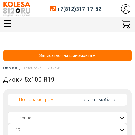
+7(812)317-17-52
Главная
Шины
Диски
Записаться на шиномонтаж
Автосервис
Главная
/
Автомобильные диски
Вы здесь
Диски 5x100 R19
Датчики давления
Услуги шиномонтажа
По параметрам
По автомобилю
Хранение шин
Покупателям
Контакты