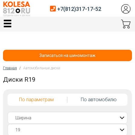
+7(812)317-17-52
Главная
Шины
Диски
Записаться на шиномонтаж
Автосервис
Главная
/
Автомобильные диски
Вы здесь
Диски R19
Датчики давления
Услуги шиномонтажа
По параметрам
По автомобилю
Хранение шин
Покупателям
Контакты