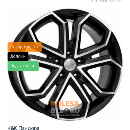
Арт: WHS500867
Рассрочка 0 р.
Долями
Яндекс.сплит
K&K Пандора