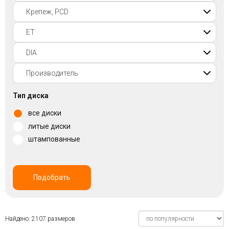
Войти на сайт
+7(812)317-
17-
52
Пн-
Тип диска
Пт:
все диски
C
9:00
литые диски
до
штампованные
21:00
Сб-
Вс:
C
Подобрать
9:00
до
21:00
Найдено: 2107 размеров