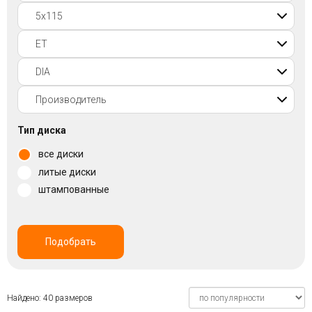
Войти на сайт
+7(812)317-
17-
52
Пн-
Тип диска
Пт:
все диски
C
9:00
литые диски
до
штампованные
21:00
Сб-
Вс:
C
Подобрать
9:00
до
21:00
Найдено: 40 размеров