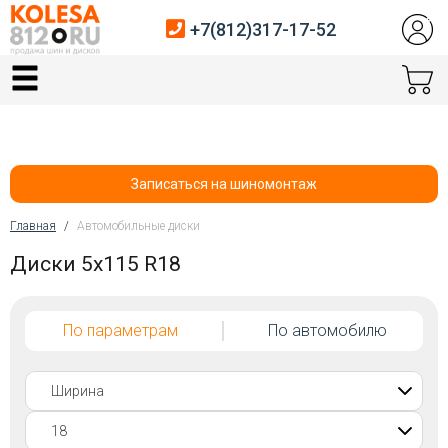
+7(812)317-17-52
Главная
Шины
Диски
Записаться на шиномонтаж
Автосервис
Главная
/
Автомобильные диски
Вы здесь
Диски 5x115 R18
Датчики давления
Услуги шиномонтажа
По параметрам
По автомобилю
Хранение шин
Покупателям
Контакты