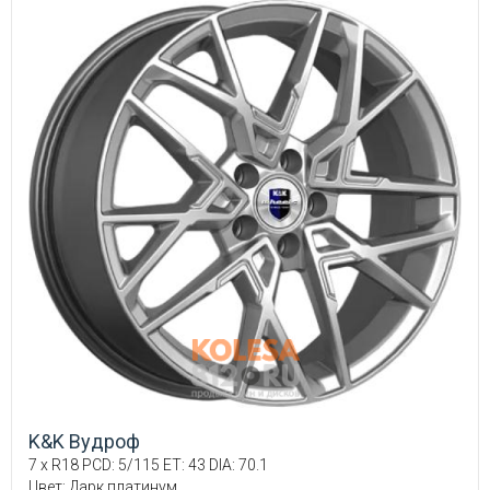
K&K Вудроф
7 x R18 PCD: 5/115 ET: 43 DIA: 70.1
Цвет: Дарк платинум