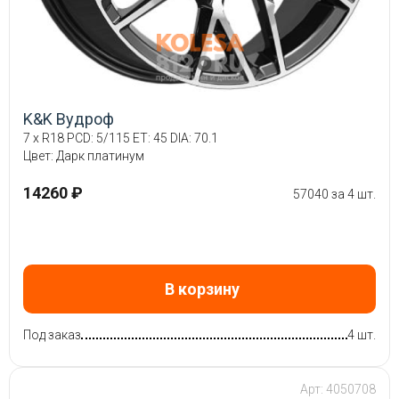
K&K Вудроф
7 x R18 PCD: 5/115 ET: 45 DIA: 70.1
Цвет: Дарк платинум
14260 ₽
57040 за 4 шт.
В корзину
Под заказ
4 шт.
Арт: 4050708