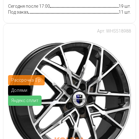
Сегодня после 17:00
19 шт.
Под заказ
11 шт.
Арт: WHS518988
Рассрочка 0 р.
Долями
Яндекс.сплит