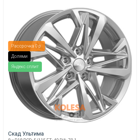
Рассрочка 0 р.
Долями
Яндекс.сплит
Скад Ультима