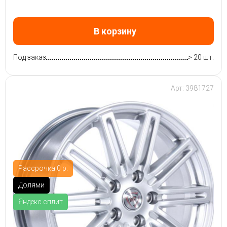
В корзину
Под заказ
> 20 шт.
Арт: 3981727
Рассрочка 0 р.
Долями
Яндекс.сплит