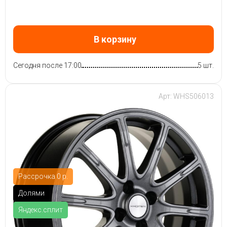
В корзину
Сегодня после 17:00
5 шт.
Арт: WHS506013
Рассрочка 0 р.
Долями
Яндекс.сплит