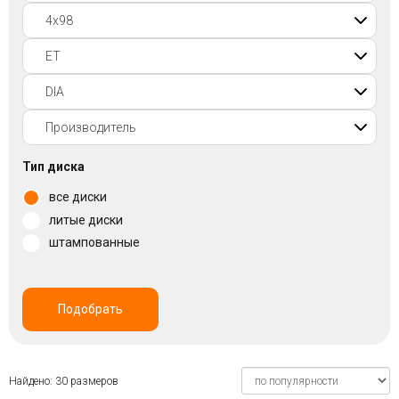
Войти на сайт
+7(812)317-
17-
52
Пн-
Тип диска
Пт:
все диски
C
9:00
литые диски
до
штампованные
21:00
Сб-
Вс:
C
Подобрать
9:00
до
21:00
Найдено: 30 размеров