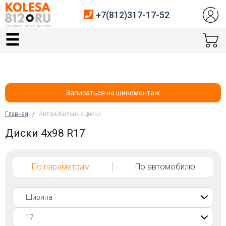
+7(812)317-17-52
Главная
Шины
Диски
Записаться на шиномонтаж
Автосервис
Главная
/
Автомобильные диски
Вы здесь
Диски 4x98 R17
Датчики давления
Услуги шиномонтажа
По параметрам
По автомобилю
Хранение шин
Покупателям
Контакты