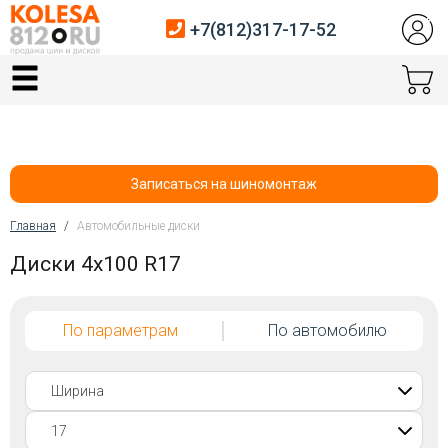
+7(812)317-17-52
Главная
Шины
Диски
Записаться на шиномонтаж
Автосервис
Главная
/
Автомобильные диски
Вы здесь
Диски 4x100 R17
Датчики давления
Услуги шиномонтажа
По параметрам
По автомобилю
Хранение шин
Покупателям
Контакты