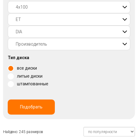
Войти на сайт
+7(812)317-
17-
52
Пн-
Тип диска
Пт:
все диски
C
9:00
литые диски
до
штампованные
21:00
Сб-
Вс:
C
Подобрать
9:00
до
21:00
Найдено: 245 размеров