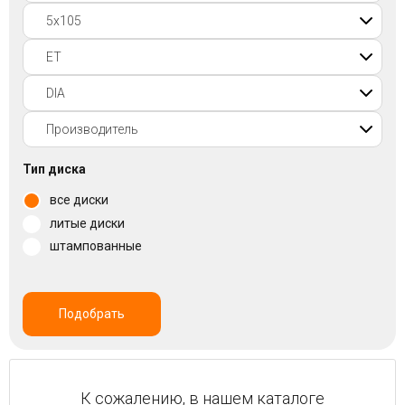
Войти на сайт
+7(812)317-
17-
52
Пн-
Тип диска
Пт:
все диски
C
9:00
литые диски
до
штампованные
21:00
Сб-
Вс:
C
Подобрать
9:00
до
21:00
К сожалению, в нашем каталоге