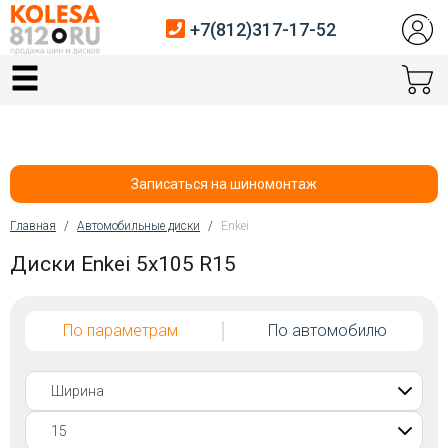
+7(812)317-17-52
Главная
Шины
Диски
Записаться на шиномонтаж
Автосервис
Главная
/
Автомобильные диски
/
Enkei
Вы здесь
Диски Enkei 5x105 R15
Датчики давления
Услуги шиномонтажа
По параметрам
По автомобилю
Хранение шин
Покупателям
Контакты