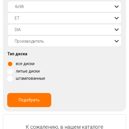
Войти на сайт
+7(812)317-
17-
52
Пн-
Тип диска
Пт:
все диски
C
9:00
литые диски
до
штампованные
21:00
Сб-
Вс:
C
Подобрать
9:00
до
21:00
К сожалению, в нашем каталоге