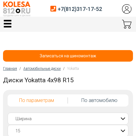
+7(812)317-17-52
Главная
Шины
Диски
Записаться на шиномонтаж
Автосервис
Главная
/
Автомобильные диски
/
Yokatta
Вы здесь
Диски Yokatta 4x98 R15
Датчики давления
Услуги шиномонтажа
По параметрам
По автомобилю
Хранение шин
Покупателям
Контакты