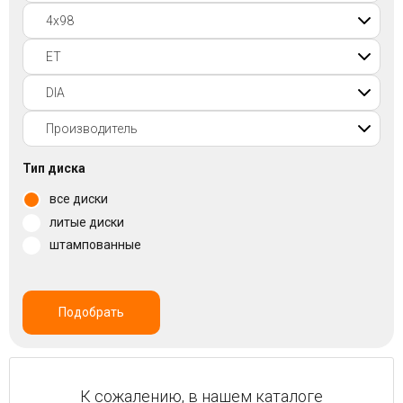
Войти на сайт
+7(812)317-
17-
52
Пн-
Тип диска
Пт:
все диски
C
9:00
литые диски
до
штампованные
21:00
Сб-
Вс:
C
Подобрать
9:00
до
21:00
К сожалению, в нашем каталоге