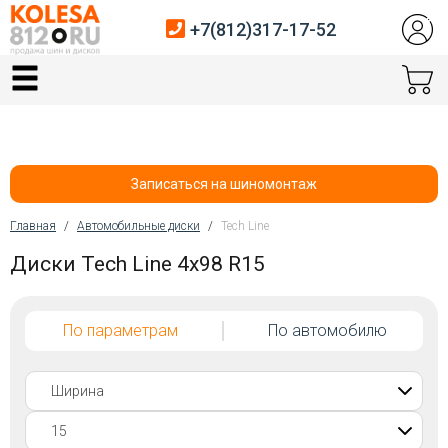
+7(812)317-17-52
Главная
Шины
Диски
Записаться на шиномонтаж
Автосервис
Главная
/
Автомобильные диски
/
Tech Line
Вы здесь
Диски Tech Line 4x98 R15
Датчики давления
Услуги шиномонтажа
По параметрам
По автомобилю
Хранение шин
Покупателям
Контакты