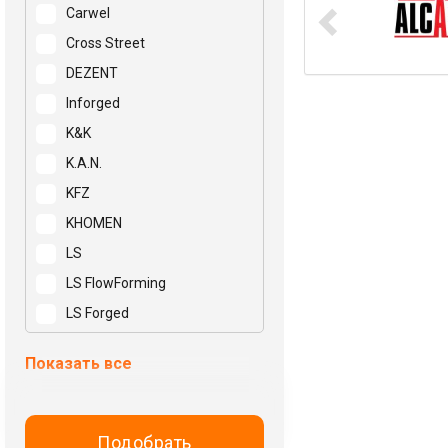
Carwel
Cross Street
DEZENT
Inforged
K&K
K.A.N.
KFZ
KHOMEN
LS
LS FlowForming
LS Forged
Mak
Показать все
N2O
NEO
NZ
Подобрать