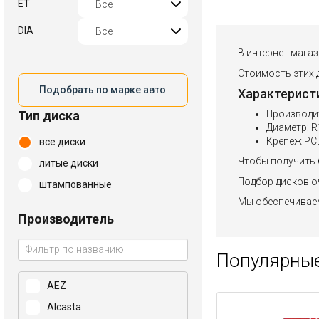
ET
DIA
В интернет мага
Стоимость этих д
Подобрать по марке авто
Характерист
Тип диска
Производи
Диаметр: R
Крепёж PCD
все диски
Чтобы получить 
литые диски
Подбор дисков оч
штампованные
Мы обеспечиваем
Производитель
Популярные
AEZ
Alcasta