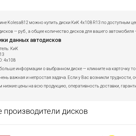
зине Kolesa812 можно купить диски КиК 4x108 R13 по доступным це
исков — руб., а общее количество дисков для вашего автомобиля —
ики данных автодисков
тель: КиК
13
: 4x108
больше информации о выбранном диске — кликните на карточку то
ень важная и непростая задача. Если у Вас возникли трудности, о
 низкие цены на всю продукцию, оперативность доставки, гарант
 производители дисков