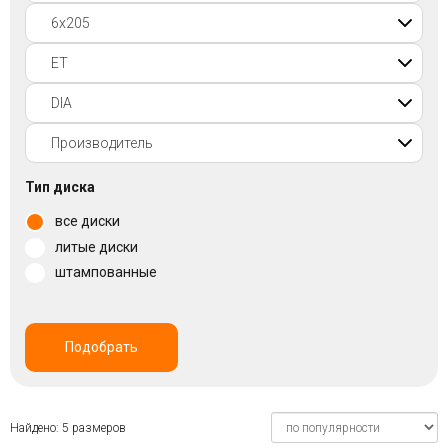
Войти на сайт
+7(812)317-
17-
52
Пн-
Тип диска
Пт:
все диски
C
9:00
литые диски
до
штампованные
21:00
Сб-
Вс:
C
Подобрать
9:00
до
21:00
Найдено: 5 размеров