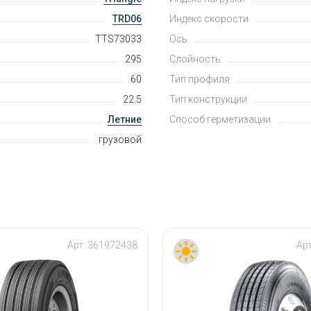
TRD06
Индекс скорости
TTS73033
Ось
295
Слойность
60
Тип профиля
22.5
Тип конструкции
Летние
Способ герметизации
грузовой
Арт:
361972438
Ар