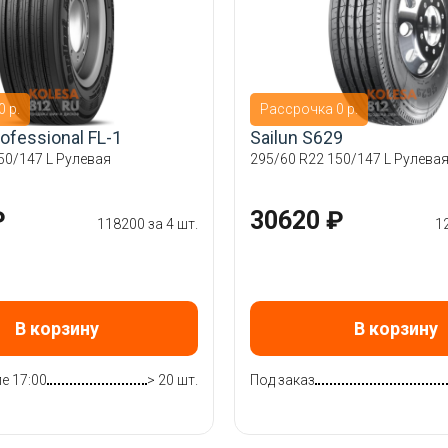
 р.
Рассрочка 0 р.
rofessional FL-1
Sailun S629
50/147 L Рулевая
295/60 R22 150/147 L Рулева
₽
30620 ₽
118200 за 4 шт.
1
В корзину
В корзину
е 17:00
> 20 шт.
Под заказ