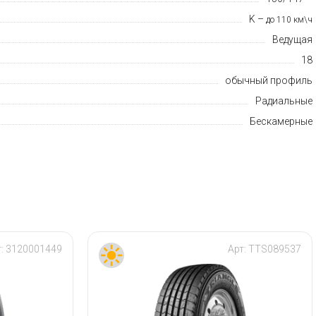
K –
до 110 км\ч
Ведущая
18
обычный профиль
Радиальные
Бескамерные
т:
3120001449
Арт:
TTS089537