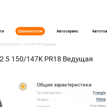
ги
Шиномонтаж
Автосервис
Автото
RD06 295/60 R22.5 150/147K PR18 Ведущая
22.5 150/147K PR18 Ведущая
Общие характеристики
Производитель
Triangle
Модель
TRD06
Артикул
TTS73033