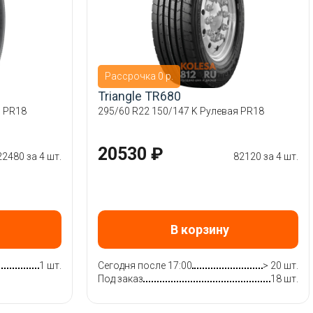
Рассрочка 0 р.
Triangle TR680
я PR18
295/60 R22 150/147 K Рулевая PR18
20530 ₽
22480 за 4 шт.
82120 за 4 шт.
В корзину
1 шт.
Сегодня после 17:00
> 20 шт.
Под заказ
18 шт.