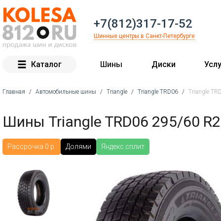
+7(812)317-17-52
Шинные центры в Санкт-Петербурге
Каталог
Шины
Диски
Услу
Главная
/
Автомобильные шины
/
Triangle
/
Triangle TRD06
/
Triangle T
Вы здесь
Шины Triangle TRD06 295/60 R
Рассрочка 0 р.
Долями
Яндекс.сплит