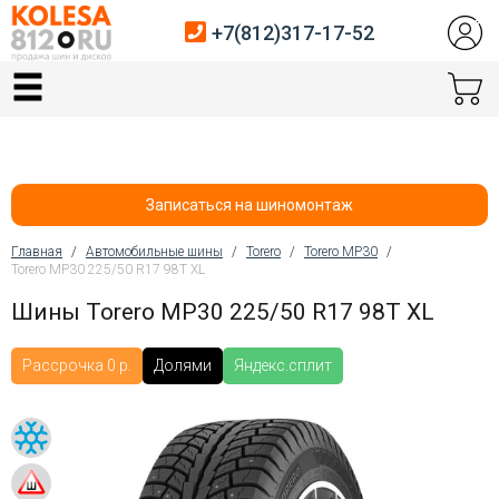
+7(812)317-17-52
Главная
Шины
Диски
Записаться на шиномонтаж
Автосервис
Главная
/
Автомобильные шины
/
Torero
/
Torero MP30
/
Torero MP30 225/50 R17 98T XL
Вы здесь
Датчики давления
Шины Torero MP30 225/50 R17 98T XL
Услуги шиномонтажа
Рассрочка 0 р.
Долями
Яндекс.сплит
Хранение шин
Покупателям
Контакты