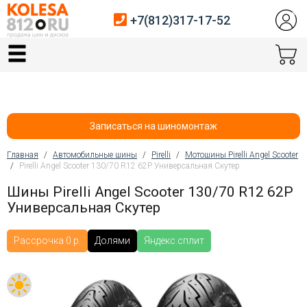
+7(812)317-17-52
Главная
Шины
Диски
Записаться на шиномонтаж
Автосервис
Главная
/
Автомобильные шины
/
Pirelli
/
Мотошины Pirelli Angel Scooter
/
Pirelli Angel Scooter 130/70 R12 62P Универсальная Скутер
Вы здесь
Датчики давления
Шины Pirelli Angel Scooter 130/70 R12 62P
Универсальная Скутер
Услуги шиномонтажа
Хранение шин
Рассрочка 0 р.
Долями
Яндекс.сплит
Покупателям
Контакты