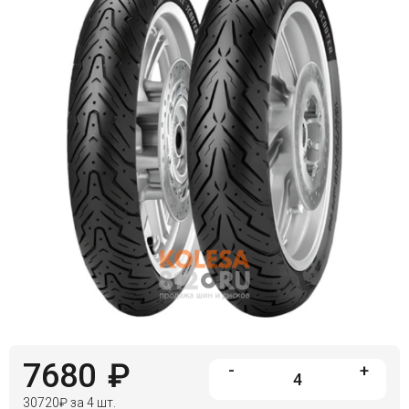
Войти на сайт
+7(812)317-
17-
52
Пн-
Пт:
C
9:00
до
21:00
Сб-
Вс:
C
9:00
до
21:00
7680
₽
-
+
30720
₽
за 4 шт.