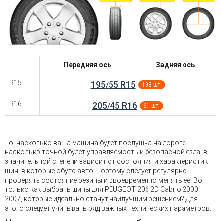
Войти на сайт
+7(812)317-
17-
Передняя ось
Задняя ось
52
R15
195
55 R15
/
198 шт.
Пн-
Пт:
R16
205
45 R16
/
61 шт.
C
9:00
до
21:00
То, насколько ваша машина будет послушна на дороге,
Сб-
насколько точной будет управляемость и безопасной езда, в
Вс:
значительной степени зависит от состояния и характеристик
C
шин, в которые обуто авто. Поэтому следует регулярно
9:00
проверять состояние резины и своевременно менять ее. Вот
до
только как выбрать шины для PEUGEOT 206 2D Cabrio 2000–
21:00
2007, которые идеально станут наилучшим решением? Для
этого следует учитывать ряд важных технических параметров.