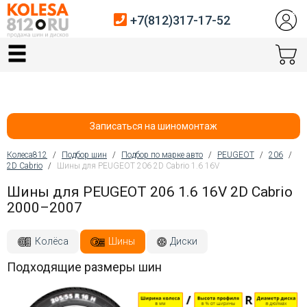
+7(812)317-17-52
Главная
Шины
Диски
Записаться на шиномонтаж
Автосервис
Колеса812
/
Подбор шин
/
Подбор по марке авто
/
PEUGEOT
/
206
/
2D Cabrio
/
Шины для PEUGEOT 206 2D Cabrio 1.6 16V
Вы здесь
Датчики давления
Шины для PEUGEOT 206 1.6 16V 2D Cabrio
2000–2007
Услуги шиномонтажа
Хранение шин
Колёса
Шины
Диски
Подходящие размеры шин
Покупателям
Контакты