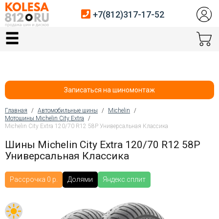
+7(812)317-17-52
Главная
Шины
Диски
Записаться на шиномонтаж
Автосервис
Главная
/
Автомобильные шины
/
Michelin
/
Мотошины Michelin City Extra
/
Вы здесь
Michelin City Extra 120/70 R12 58P Универсальная Классика
Датчики давления
Шины Michelin City Extra 120/70 R12 58P
Услуги шиномонтажа
Универсальная Классика
Хранение шин
Рассрочка 0 р.
Долями
Яндекс.сплит
Покупателям
Контакты