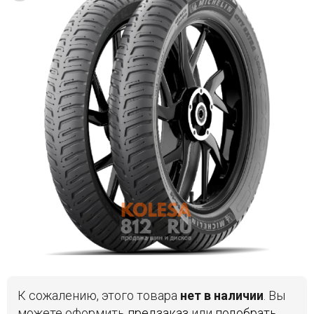
Войти на сайт
+7(812)317-
17-
52
Пн-
Пт:
C
9:00
до
21:00
Сб-
Вс:
C
9:00
до
21:00
К сожалению, этого товара
нет в наличии
. Вы
можете оформить
предзаказ
или
подобрать