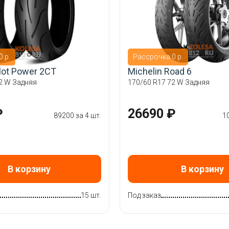
 р.
Рассрочка 0 р.
ilot Power 2CT
Michelin Road 6
2 W Задняя
170/60 R17 72 W Задняя
₽
26690 ₽
89200 за 4 шт.
1
В корзину
В корзину
15 шт.
Под заказ