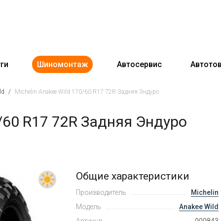
ги
Шиномонтаж
Автосервис
Автото
ld
/
Michelin Anakee Wild 170/60 R17 72R Задняя Эндуро
/60 R17 72R Задняя Эндуро
Общие характеристики
Производитель
Michelin
Модель
Anakee Wild