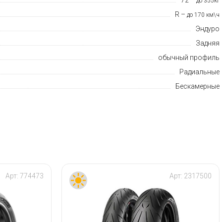
до 355кг
R –
до 170 км\ч
Эндуро
Задняя
обычный профиль
Радиальные
Бескамерные
Арт:
774473
Арт:
2317500