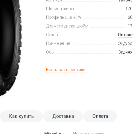
Артикул
999843
Ширина шины
170
Профиль шины, %
60
Диаметр диска, дюйм
17
Сезон
Летние
Применение
Эндуро
Ось
Задняя
Все характеристики
Как купить
Доставка
Оплата
Michelin
Индекс нагрузки