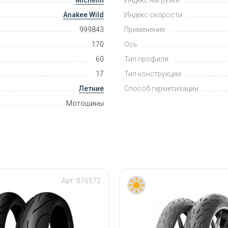
Anakee Wild
Индекс скорости
999843
Применение
170
Ось
60
Тип профиля
17
Тип конструкции
Летние
Способ герметизации
Мотошины
Арт:
076572