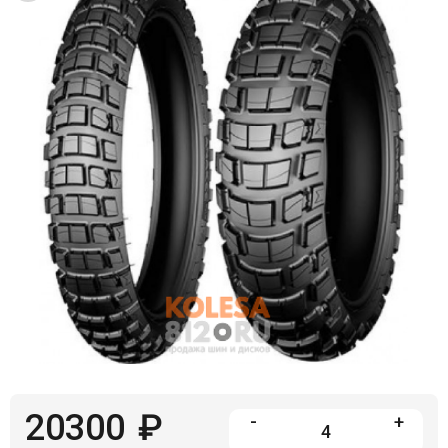
Войти на сайт
+7(812)317-
17-
52
Пн-
Пт:
C
9:00
до
21:00
Сб-
Вс:
C
9:00
до
21:00
20300
₽
-
+