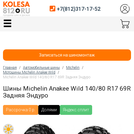
+7(812)317-17-52
Главная
Шины
Диски
Записаться на шиномонтаж
Автосервис
Главная
/
Автомобильные шины
/
Michelin
/
Мотошины Michelin Anakee Wild
/
Вы здесь
Michelin Anakee Wild 140/80 R17 69R Задняя Эндуро
Датчики давления
Шины Michelin Anakee Wild 140/80 R17 69R
Услуги шиномонтажа
Задняя Эндуро
Хранение шин
Рассрочка 0 р.
Долями
Яндекс.сплит
Покупателям
Контакты