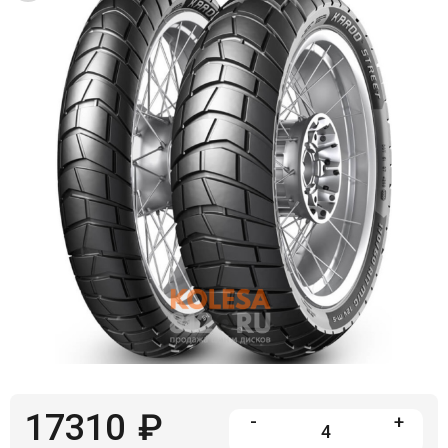
Войти на сайт
+7(812)317-
17-
52
Пн-
Пт:
C
9:00
до
21:00
Сб-
Вс:
C
9:00
до
21:00
17310
₽
-
+