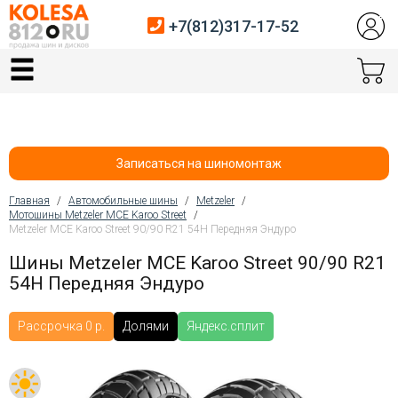
+7(812)317-17-52
Главная
Шины
Диски
Записаться на шиномонтаж
Автосервис
Главная
/
Автомобильные шины
/
Metzeler
/
Мотошины Metzeler MCE Karoo Street
/
Вы здесь
Metzeler MCE Karoo Street 90/90 R21 54H Передняя Эндуро
Датчики давления
Шины Metzeler MCE Karoo Street 90/90 R21
Услуги шиномонтажа
54H Передняя Эндуро
Хранение шин
Рассрочка 0 р.
Долями
Яндекс.сплит
Покупателям
Контакты