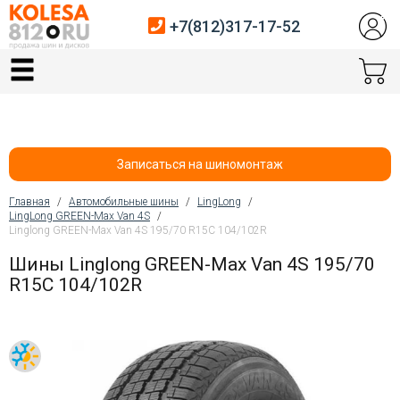
+7(812)317-17-52
Главная
Шины
Диски
Записаться на шиномонтаж
Автосервис
Главная
/
Автомобильные шины
/
LingLong
/
LingLong GREEN-Max Van 4S
/
Вы здесь
Linglong GREEN-Max Van 4S 195/70 R15C 104/102R
Датчики давления
Шины Linglong GREEN-Max Van 4S 195/70
Услуги шиномонтажа
R15C 104/102R
Хранение шин
Покупателям
Контакты