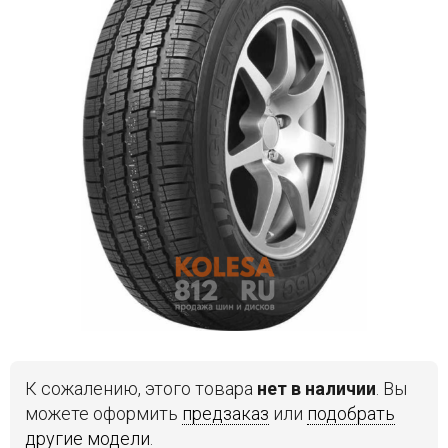
Войти на сайт
+7(812)317-
17-
52
Пн-
Пт:
C
9:00
до
21:00
Сб-
Вс:
C
9:00
до
К сожалению, этого товара
нет в наличии
. Вы
21:00
можете оформить
предзаказ
или
подобрать
другие модели
.