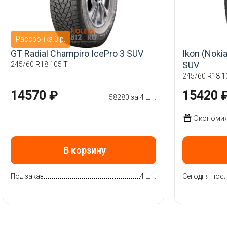
Рассрочка 0 р.
GT Radial Champiro IcePro 3 SUV
Ikon (Noki
SUV
245/60 R18 105 T
245/60 R18 1
14570 ₽
15420 
58280 за 4 шт.
Экономия 
В корзину
Под заказ
4 шт.
Сегодня посл