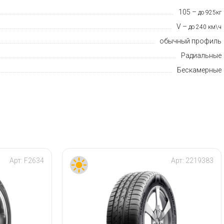
105 –
до 925кг
V –
до 240 км\ч
обычный профиль
Радиальные
Бескамерные
Арт:
F2634
Арт:
2219383