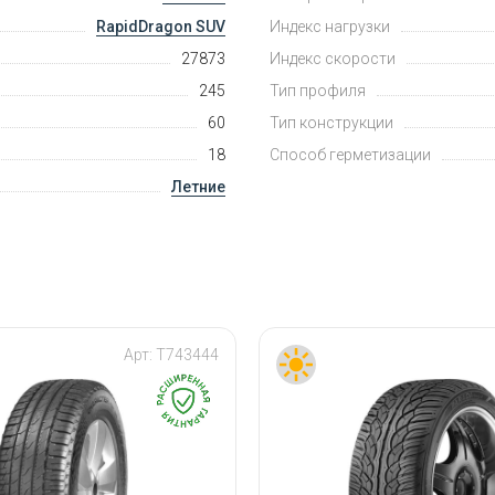
RapidDragon SUV
Индекс нагрузки
27873
Индекс скорости
245
Тип профиля
60
Тип конструкции
18
Способ герметизации
Летние
Арт:
T743444