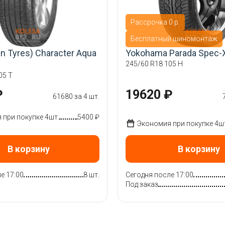
Рассрочка 0 р.
Бесплатный шиномонтаж
an Tyres) Character Aqua
Yokohama Parada Spec-
245/60 R18 105 H
05 T
₽
19620 ₽
61680 за 4 шт.
при покупке 4шт.
5400 ₽
Экономия при покупке 4ш
В корзину
В корзину
е 17:00
8 шт.
Сегодня после 17:00
Под заказ