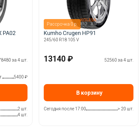
Рассрочка 0 р.
X PA02
Kumho Crugen HP91
245/60 R18 105 V
13140 ₽
78480 за 4 шт.
52560 за 4 шт.
т.
5400 ₽
В корзину
2 шт.
Сегодня после 17:00
> 20 шт.
4 шт.