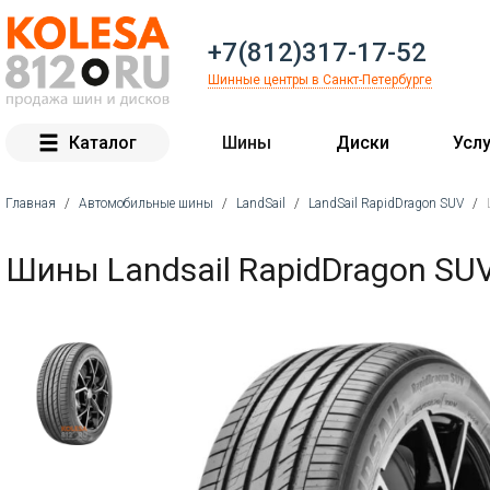
+7(812)317-17-52
Шинные центры в Санкт-Петербурге
Каталог
Шины
Диски
Услу
Главная
/
Автомобильные шины
/
LandSail
/
LandSail RapidDragon SUV
/
Вы здесь
Шины Landsail RapidDragon SU