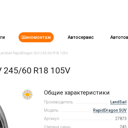
ги
Шиномонтаж
Автосервис
Автото
Landsail RapidDragon SUV 245/60 R18 105V
V 245/60 R18 105V
Общие характеристики
Производитель
LandSail
Модель
RapidDragon SUV
Артикул
27873
Ширина шины
245