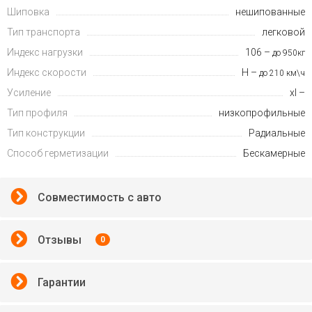
Шиповка
нешипованные
Тип транспорта
легковой
Индекс нагрузки
106 –
до 950кг
Индекс скорости
H –
до 210 км\ч
Усиление
xl –
Тип профиля
низкопрофильные
Тип конструкции
Радиальные
Способ герметизации
Бескамерные
Совместимость с авто
Отзывы
0
Гарантии