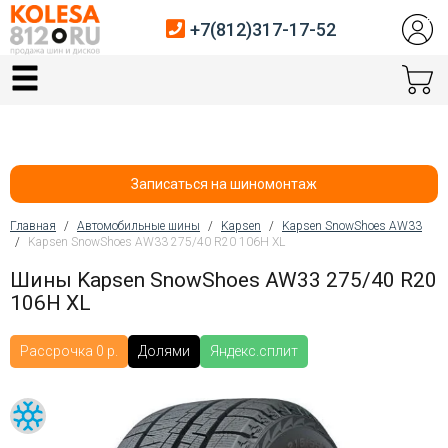
+7(812)317-17-52
Главная
Шины
Диски
Записаться на шиномонтаж
Автосервис
Главная
/
Автомобильные шины
/
Kapsen
/
Kapsen SnowShoes AW33
/
Kapsen SnowShoes AW33 275/40 R20 106H XL
Вы здесь
Датчики давления
Шины Kapsen SnowShoes AW33 275/40 R20
106H XL
Услуги шиномонтажа
Хранение шин
Рассрочка 0 р.
Долями
Яндекс.сплит
Покупателям
Контакты