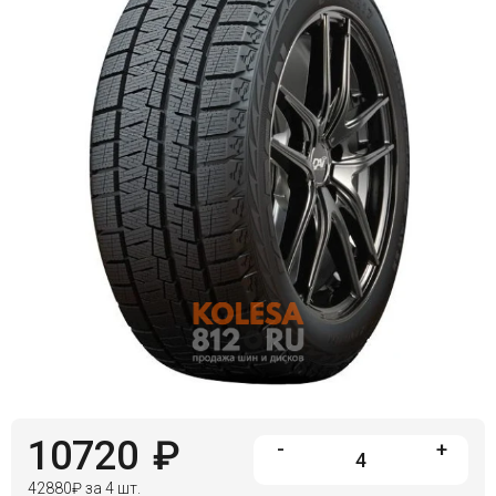
Войти на сайт
+7(812)317-
17-
52
Пн-
Пт:
C
9:00
до
21:00
Сб-
Вс:
C
9:00
до
21:00
10720
₽
-
+
42880
₽
за 4 шт.