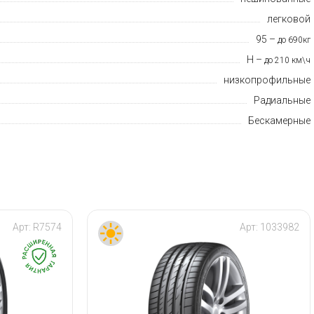
легковой
95 –
до 690кг
H –
до 210 км\ч
низкопрофильные
Радиальные
Бескамерные
Арт:
R7574
Арт:
1033982