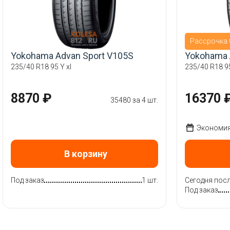
Рассрочка 0
Yokohama Advan Sport V105S
Yokohama 
235/40 R18 95 Y xl
235/40 R18 9
8870 ₽
16370 
35480 за 4 шт.
Экономия 
В корзину
Под заказ
1 шт.
Сегодня посл
Под заказ