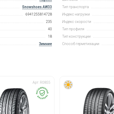
Snowshoes AW33
Тип транспорта
6941255814728
Индекс нагрузки
235
Индекс скорости
40
Тип профиля
18
Тип конструкции
Зимние
Способ герметизации
Арт:
R0855