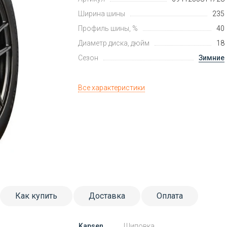
Ширина шины
235
Профиль шины, %
40
Диаметр диска, дюйм
18
Сезон
Зимние
Все характеристики
Как купить
Доставка
Оплата
Kapsen
Шиповка