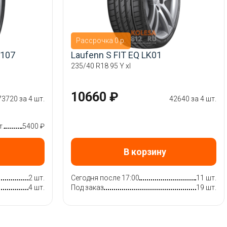
Рассрочка 0 р.
V107
Laufenn S FIT EQ LK01
235/40 R18 95 Y xl
10660 ₽
73720 за 4 шт.
42640 за 4 шт.
т.
5400 ₽
В корзину
2 шт.
Сегодня после 17:00
11 шт.
4 шт.
Под заказ
19 шт.