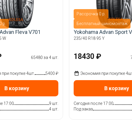
Рассрочка 0 р.
 р.
Бесплатный шиномонтаж
Advan Fleva V701
Yokohama Advan Sport 
5 W
235/40 R18 95 Y
₽
18430 ₽
65480 за 4 шт.
при покупке 4шт.
5400 ₽
Экономия при покупке 4ш
В корзину
В корзину
е 17:00
9 шт.
Сегодня после 17:00
4 шт.
Под заказ