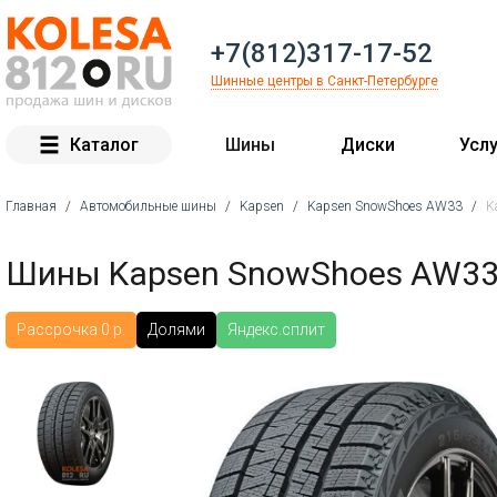
+7(812)317-17-52
Шинные центры в Санкт-Петербурге
Каталог
Шины
Диски
Услу
Главная
/
Автомобильные шины
/
Kapsen
/
Kapsen SnowShoes AW33
/
K
Вы здесь
Шины Kapsen SnowShoes AW33 
Рассрочка 0 р.
Долями
Яндекс.сплит