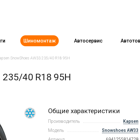
ги
Шиномонтаж
Автосервис
Автото
apsen SnowShoes AW33 235/40 R18 95H
235/40 R18 95H
Общие характеристики
Производитель
Kapsen
Модель
Snowshoes AW33
Артикул
6941255814728