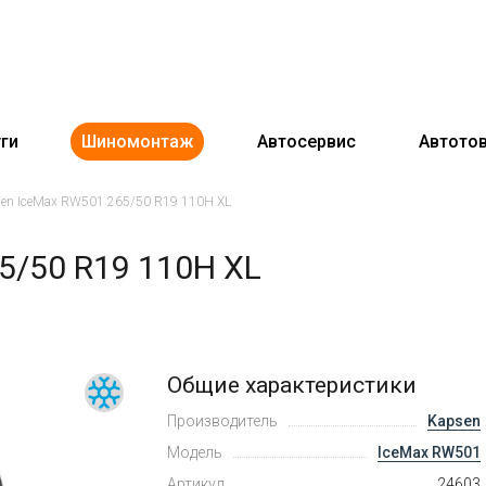
ги
Шиномонтаж
Автосервис
Автото
en IceMax RW501 265/50 R19 110H XL
5/50 R19 110H XL
Общие характеристики
Производитель
Kapsen
Модель
IceMax RW501
Артикул
24603