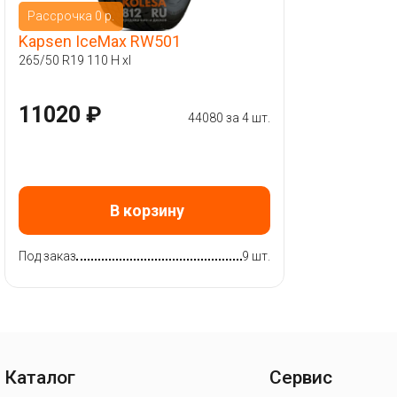
Рассрочка 0 р.
Kapsen IceMax RW501
265/50 R19 110 H xl
11020 ₽
44080 за 4 шт.
В корзину
Под заказ
9 шт.
Каталог
Сервис