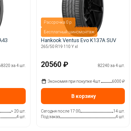
Рассрочка 0 р.
Бесплатный шиномонтаж
A43
Hankook Ventus Evo K137A SUV
265/50 R19 110 Y xl
20560 ₽
68320 за 4 шт.
82240 за 4 шт.
Экономия при покупке 4шт.
6000 ₽
В корзину
> 20 шт.
Сегодня после 17:00
14 шт.
4 шт.
Под заказ
4 шт.