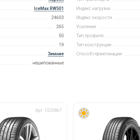
IceMax RW501
Индекс нагрузки
24603
Индекс скорости
265
Усиление
50
Тип профиля
19
Тип конструкции
Зимние
Способ герметизации
нешипованные
Арт:
1025867