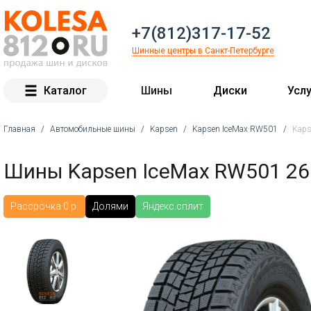
+7(812)317-17-52
Шинные центры в Санкт-Петербурге
Каталог
Шины
Диски
Услу
Главная
/
Автомобильные шины
/
Kapsen
/
Kapsen IceMax RW501
/
Kaps
Вы здесь
Шины Kapsen IceMax RW501 26
Рассрочка 0 р.
Долями
Яндекс.сплит