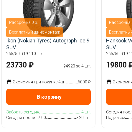
Рассрочка 0 р.
Рассрочка 0
Бесплатный шиномонтаж
Бесплатны
Ikon (Nokian Tyres) Autograph Ice 9
Hankook V
SUV
SUV
265/50 R19 110 T xl
265/50 R19 1
23730 ₽
19800 
94920 за 4 шт.
Экономия при покупке 4шт.
6000 ₽
Экономия 
В корзину
Забрать сегодня
4 шт.
Сегодня посл
Сегодня после 17:00
> 20 шт.
Под заказ