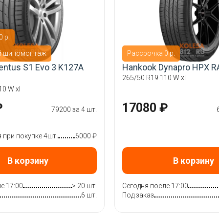
 р.
й шиномонтаж
Рассрочка 0 р.
entus S1 Evo 3 K127A
Hankook Dynapro HPX R
265/50 R19 110 W xl
10 W xl
₽
17080 ₽
79200 за 4 шт.
при покупке 4шт.
6000 ₽
В корзину
В корзину
е 17:00
> 20 шт.
Сегодня после 17:00
6 шт.
Под заказ