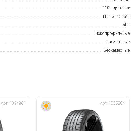
110 –
до 1060кг
H –
до 210 км\ч
xl –
низкопрофильные
Радиальные
Бескамерные
Арт:
1034861
Арт:
1035204