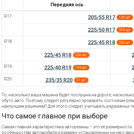
Передняя ось
R17
205
55 R17
/
120 шт.
225
50 R17
/
318 шт.
R18
225
45 R18
/
256 шт.
225
45 R18
/
256 шт.
R19
225
40 R19
/
139 шт.
R20
235
35 R20
/
31 шт.
То, насколько ваша машина будет послушна на дороге, насколько 
обуто авто. Поэтому следует регулярно проверять состояние рез
наилучшим решением? Для этого следует учитывать ряд важных т
Что самое главное при выборе
Самая главная характеристика авторезины – это ее размерност
особенностям автомобиля и размеру установленных на него диск