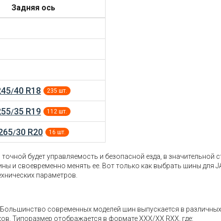
Задняя ось
245
40 R18
/
235 шт.
255
35 R19
/
112 шт.
265
30 R20
/
16 шт.
точной будет управляемость и безопасной езда, в значительной с
ины и своевременно менять ее. Вот только как выбрать шины для 
ехнических параметров.
ь. Большинство современных моделей шин выпускается в различны
ов. Типоразмер отображается в формате XXX/XX RXX, где: