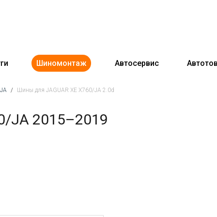
ги
Шиномонтаж
Автосервис
Автото
/JA
/
Шины для JAGUAR XE X760/JA 2.0d
0/JA 2015–2019