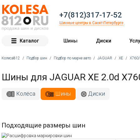
+7(812)317-17-52
Шинные центры в Санкт-Петербурге
Каталог
Шины
Диски
Услу
Колеса812
/
Подбор шин
/
Подбор по марке авто
/
JAGUAR
/
XE
/
X760
Вы здесь
Шины для JAGUAR XE 2.0d X76
Колёса
Шины
Диски
Подходящие размеры шин