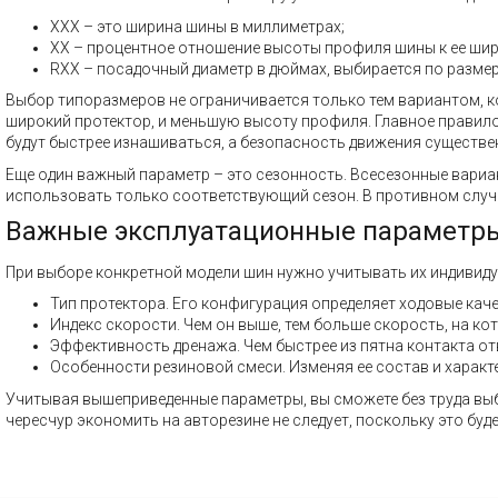
XXX – это ширина шины в миллиметрах;
XX – процентное отношение высоты профиля шины к ее шир
RXX – посадочный диаметр в дюймах, выбирается по размер
Выбор типоразмеров не ограничивается только тем вариантом, 
широкий протектор, и меньшую высоту профиля. Главное правило 
будут быстрее изнашиваться, а безопасность движения существе
Еще один важный параметр – это сезонность. Всесезонные вариа
использовать только соответствующий сезон. В противном случа
Важные эксплуатационные параметр
При выборе конкретной модели шин нужно учитывать их индивиду
Тип протектора. Его конфигурация определяет ходовые каче
Индекс скорости. Чем он выше, тем больше скорость, на ко
Эффективность дренажа. Чем быстрее из пятна контакта от
Особенности резиновой смеси. Изменяя ее состав и характ
Учитывая вышеприведенные параметры, вы сможете без труда выб
чересчур экономить на авторезине не следует, поскольку это бу