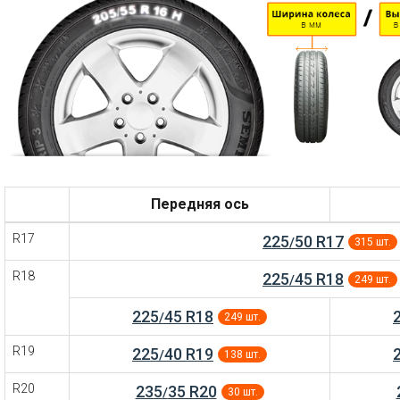
Передняя ось
R17
225
50 R17
/
315 шт.
R18
225
45 R18
/
249 шт.
225
45 R18
/
249 шт.
R19
225
40 R19
/
138 шт.
R20
235
35 R20
/
30 шт.