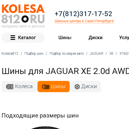
+7(812)317-17-52
Шинные центры в Санкт-Петербурге
Каталог
Шины
Диски
Услу
Колеса812
/
Подбор шин
/
Подбор по марке авто
/
JAGUAR
/
XE
/
X760
Вы здесь
Шины для JAGUAR XE 2.0d AWD
Колёса
Шины
Диски
Подходящие размеры шин