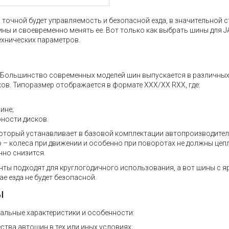
точной будет управляемость и безопасной езда, в значительной с
ины и своевременно менять ее. Вот только как выбрать шины для 
ехнических параметров.
ь. Большинство современных моделей шин выпускается в различны
ов. Типоразмер отображается в формате XXX/XX RXX, где:
ине;
ности дисков.
который устанавливает в базовой комплектации автопроизводител
– колеса при движении и особенно при поворотах не должны цепл
нно снизится.
нты подходят для круглогодичного использования, а вот шины с 
е езда не будет безопасной.
ы
альные характеристики и особенности:
ства автошин в тех или иных условиях;