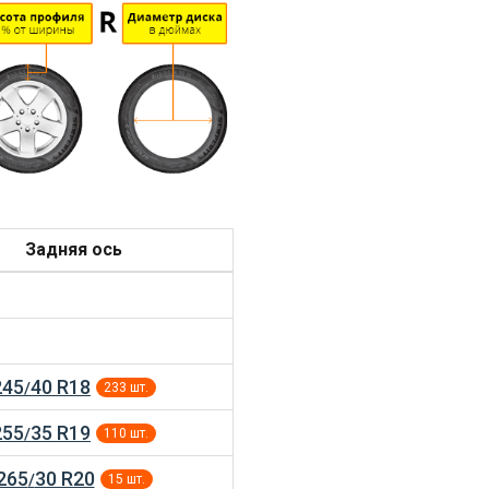
Задняя ось
245
40 R18
/
233 шт.
255
35 R19
/
110 шт.
265
30 R20
/
15 шт.