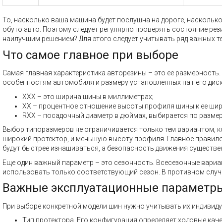
То, насколько ваша машина будет послушна на дороге, насколько 
обуто авто. Поэтому следует регулярно проверять состояние рез
наилучшим решением? Для этого следует учитывать ряд важных т
Что самое главное при выборе
Самая главная характеристика авторезины – это ее размерност
особенностям автомобиля и размеру установленных на него диск
XXX – это ширина шины в миллиметрах;
XX – процентное отношение высоты профиля шины к ее шир
RXX – посадочный диаметр в дюймах, выбирается по размер
Выбор типоразмеров не ограничивается только тем вариантом, 
широкий протектор, и меньшую высоту профиля. Главное правило 
будут быстрее изнашиваться, а безопасность движения существе
Еще один важный параметр – это сезонность. Всесезонные вариа
использовать только соответствующий сезон. В противном случа
Важные эксплуатационные параметр
При выборе конкретной модели шин нужно учитывать их индивиду
Тип протектора. Его конфигурация определяет ходовые каче