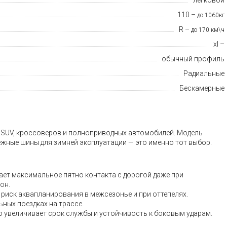
110 –
до 1060кг
R –
до 170 км\ч
xl –
обычный профиль
Радиальные
Бескамерные
в SUV, кроссоверов и полноприводных автомобилей. Модель
дёжные шины для зимней эксплуатации — это именно тот выбор.
ает максимальное пятно контакта с дорогой даже при
он.
риск аквапланирования в межсезонье и при оттепелях.
ных поездках на трассе.
о увеличивает срок службы и устойчивость к боковым ударам.