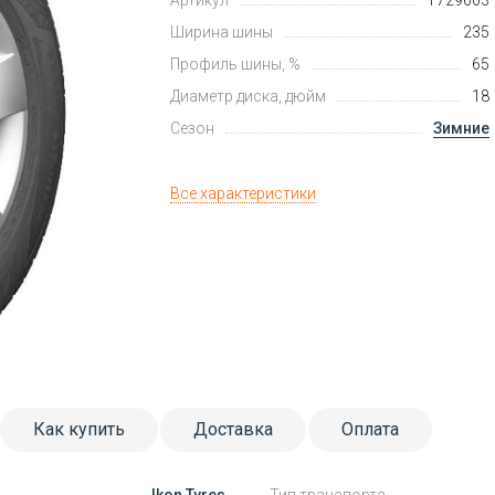
Артикул
T729603
Ширина шины
235
Профиль шины, %
65
Диаметр диска, дюйм
18
Сезон
Зимние
Все характеристики
Как купить
Доставка
Оплата
Ikon Tyres
Тип транспорта