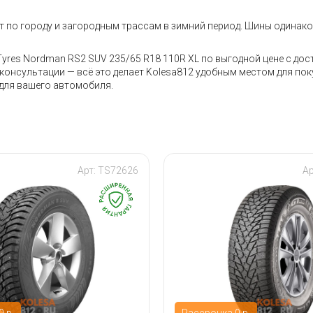
дит по городу и загородным трассам в зимний период. Шины один
Tyres Nordman RS2 SUV 235/65 R18 110R XL по выгодной цене с дос
онсультации — всё это делает Kolesa812 удобным местом для пок
для вашего автомобиля.
Арт:
TS72626
Ар
 р.
Рассрочка 0 р.