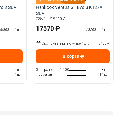
ro 3 SUV
Hankook Ventus S1 Evo 3 K127A
SUV
235/65 R18 110 V
17570 ₽
56080 за 4 шт.
70280 за 4 шт.
Экономия при покупке 4шт.
5400 ₽
В корзину
2 шт.
Завтра после 17:00
3 шт.
4 шт.
Под заказ
14 шт.