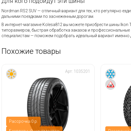
Для кого подойдут эти шины
Nordman RS2 SUV — отличный вариант для тех, кто регулярно ез
дальними поездками по заснеженным дорогам.
В интернет-магазине Kolesa812 вы можете приобрести шины Ikon 
типоразмеров, быстрая обработка заказов и профессиональные к
специалистам — поможем подобрать идеальный вариант именно 
Похожие товары
Арт:
1035201
Рассрочка 0 р.
Бесплатный шиномонтаж
Рассрочка 0