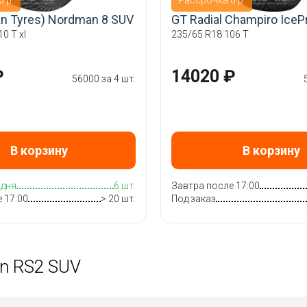
an Tyres) Nordman 8 SUV
GT Radial Champiro IceP
0 T xl
235/65 R18 106 T
₽
14020 ₽
56000 за 4 шт.
В корзину
В корзину
одня
6 шт.
Завтра после 17:00
 17:00
> 20 шт.
Под заказ
an RS2 SUV