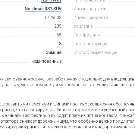
Nordman RS2 SUV
Индекс нагрузки
T729603
Индекс скорости
235
Усиление
65
Тип профиля
18
Тип конструкции
Зимние
Способ герметизации
нешипованные
няя шипованная резина, разработанная специально для владельце
гу на льду, укатанном снегу и мокром асфальте. Если вы ищете на
тор с развитыми ламелями и шипами противоскольжения обеспечив
рядов, что гарантирует стабильное торможение и уверенный разг
е канавки эффективно выводят влагу из пятна контакта, снижая 
отектора снижает дорожный шум, что особенно важно при длитель
узки, характерные для тяжёлых кроссоверов и внедорожников, чт