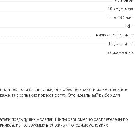
105 –
до 925кг
T –
до 190 км\ч
xl –
низкопрофильные
Радиальные
Бескамерные
ионной технологии шиповки, они обеспечивают исключительное
 даже на скользких поверхностях. Это идеальный выбор для
затели предыдущих моделей. Шипы равномерно распределены по
ожников, используемых в сложных погодных условиях.