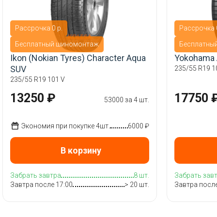
Рассрочка 0 р.
Рассрочка 0
Бесплатный шиномонтаж
Бесплатны
Ikon (Nokian Tyres) Character Aqua
Yokohama 
SUV
235/55 R19 1
235/55 R19 101 V
13250 ₽
17750 
53000 за 4 шт.
Экономия при покупке 4шт.
6000 ₽
В корзину
Забрать завтра
8 шт.
Забрать зав
Завтра после 17:00
> 20 шт.
Завтра после