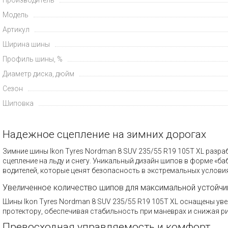
Модель
Артикул
Ширина шины
Профиль шины, %
Диаметр диска, дюйм
Сезон
Шиповка
Надежное сцепление на зимних дорогах
Зимние шины Ikon Tyres Nordman 8 SUV 235/55 R19 105T XL разр
сцепление на льду и снегу. Уникальный дизайн шипов в форме «б
водителей, которые ценят безопасность в экстремальных условия
Увеличенное количество шипов для максимальной устойчи
Шины Ikon Tyres Nordman 8 SUV 235/55 R19 105T XL оснащены у
протектору, обеспечивая стабильность при маневрах и снижая р
Превосходная управляемость и комфорт