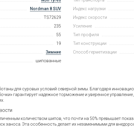
Nordman 8 SUV
Индекс нагрузки
TS72629
Индекс скорости
235
Усиление
55
Тип профиля
19
Тип конструкции
Зимние
Способ герметизации
шипованные
аботаны для суровых условий северной зимы. Благодаря инновац
абочки» гарантирует надежное торможение и уверенное управление
х.
вости
величенным количеством шипов, что почти на 50% превышает пока
иск заноса. Эта особенность делает их незаменимыми для внедор