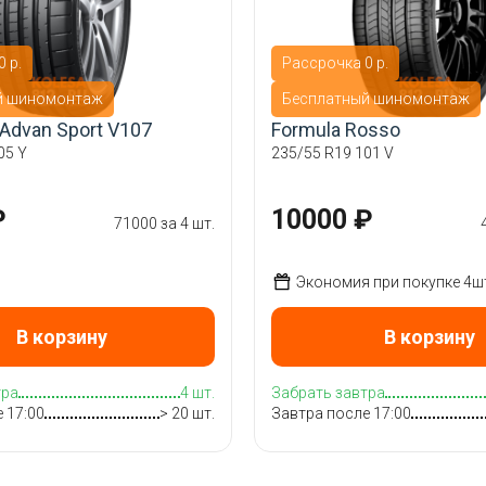
 р.
Рассрочка 0 р.
й шиномонтаж
Бесплатный шиномонтаж
Advan Sport V107
Formula Rosso
05 Y
235/55 R19 101 V
₽
10000 ₽
71000 за 4 шт.
Экономия при покупке 4ш
В корзину
В корзину
тра
4 шт.
Забрать завтра
 17:00
> 20 шт.
Завтра после 17:00