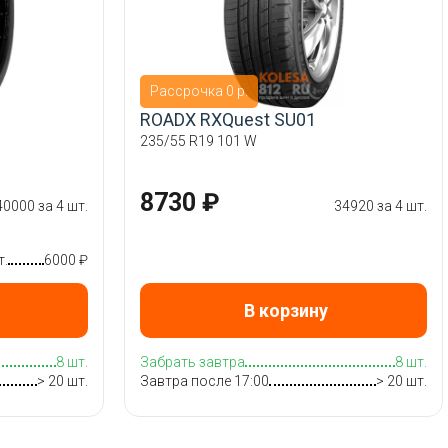
Рассрочка 0 р.
ROADX RXQuest SU01
235/55 R19 101 W
8730 ₽
40000 за 4 шт.
34920 за 4 шт.
т.
6000 ₽
В корзину
8 шт.
Забрать завтра
8 шт.
> 20 шт.
Завтра после 17:00
> 20 шт.