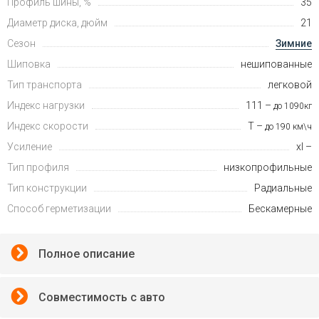
Профиль шины, %
35
Диаметр диска, дюйм
21
Сезон
Зимние
Шиповка
нешипованные
Тип транспорта
легковой
Индекс нагрузки
111 –
до 1090кг
Индекс скорости
T –
до 190 км\ч
Усиление
xl –
Тип профиля
низкопрофильные
Тип конструкции
Радиальные
Способ герметизации
Бескамерные
Полное описание
Совместимость с авто