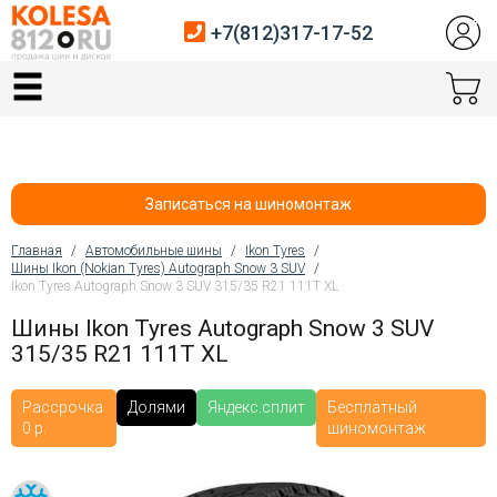
+7(812)317-17-52
Главная
Шины
Диски
Записаться на шиномонтаж
Автосервис
Главная
/
Автомобильные шины
/
Ikon Tyres
/
Шины Ikon (Nokian Tyres) Autograph Snow 3 SUV
/
Вы здесь
Ikon Tyres Autograph Snow 3 SUV 315/35 R21 111T XL
Датчики давления
Шины Ikon Tyres Autograph Snow 3 SUV
Услуги шиномонтажа
315/35 R21 111T XL
Хранение шин
Рассрочка
Долями
Яндекс.сплит
Бесплатный
0 р.
шиномонтаж
Покупателям
Контакты