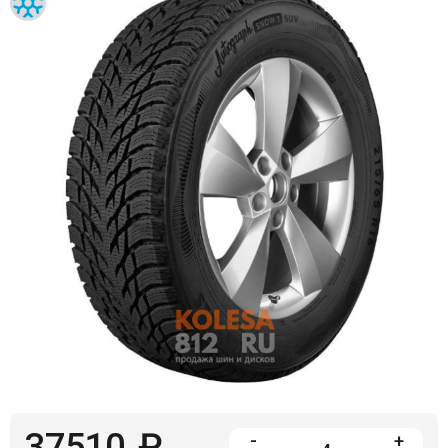
Войти на сайт
+7(812)317-
17-
52
Пн-
Пт:
C
9:00
до
21:00
Сб-
Вс:
C
9:00
до
21:00
37510
₽
-
+