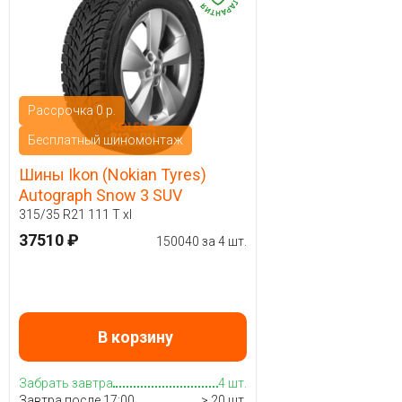
Рассрочка 0 р.
Бесплатный шиномонтаж
Шины Ikon (Nokian Tyres)
Autograph Snow 3 SUV
315/35 R21 111 T xl
37510 ₽
150040 за 4 шт.
В корзину
Забрать завтра
4 шт.
Завтра после 17:00
> 20 шт.