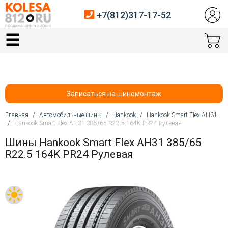
+7(812)317-17-52
Главная
Шины
Диски
Записаться на шиномонтаж
Автосервис
Главная
/
Автомобильные шины
/
Hankook
/
Hankook Smart Flex AH31
/
Hankook Smart Flex AH31 385/65 R22.5 164K PR24 Рулевая
Вы здесь
Датчики давления
Шины Hankook Smart Flex AH31 385/65
R22.5 164K PR24 Рулевая
Услуги шиномонтажа
Хранение шин
Покупателям
Контакты