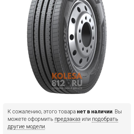
Войти на сайт
+7(812)317-
17-
52
Пн-
Пт:
C
9:00
до
21:00
Сб-
Вс:
C
9:00
К сожалению, этого товара
нет в наличии
. Вы
до
можете оформить
предзаказ
или
подобрать
21:00
другие модели
.