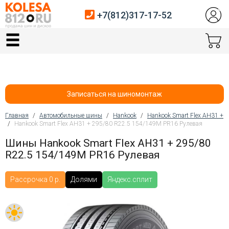
+7(812)317-17-52
Главная
Шины
Диски
Записаться на шиномонтаж
Автосервис
Главная
/
Автомобильные шины
/
Hankook
/
Hankook Smart Flex AH31 +
/
Hankook Smart Flex AH31 + 295/80 R22.5 154/149M PR16 Рулевая
Вы здесь
Датчики давления
Шины Hankook Smart Flex AH31 + 295/80
R22.5 154/149M PR16 Рулевая
Услуги шиномонтажа
Хранение шин
Рассрочка 0 р.
Долями
Яндекс.сплит
Покупателям
Контакты