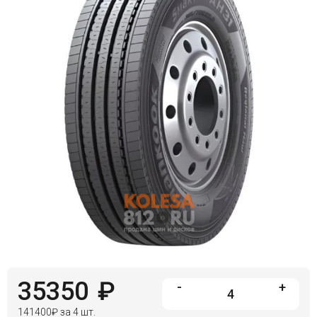
Войти на сайт
+7(812)317-
17-
52
Пн-
Пт:
C
9:00
до
21:00
Сб-
Вс:
C
9:00
до
21:00
35350
₽
-
+
141400
₽
за 4 шт.