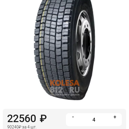
Войти на сайт
+7(812)317-
17-
52
Пн-
Пт:
C
9:00
до
21:00
Сб-
Вс:
C
9:00
до
21:00
22560
₽
-
+
90240
₽
за 4 шт.