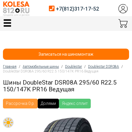
+7(812)317-17-52
Главная
Шины
Диски
Записаться на шиномонтаж
Автосервис
Главная
/
Автомобильные шины
/
Doublestar
/
Doublestar DSR08A
/
DoubleStar DSR08A 295/60 R22.5 150/147K PR16 Ведущая
Вы здесь
Датчики давления
Шины DoubleStar DSR08A 295/60 R22.5
150/147K PR16 Ведущая
Услуги шиномонтажа
Хранение шин
Рассрочка 0 р.
Долями
Яндекс.сплит
Покупателям
Контакты