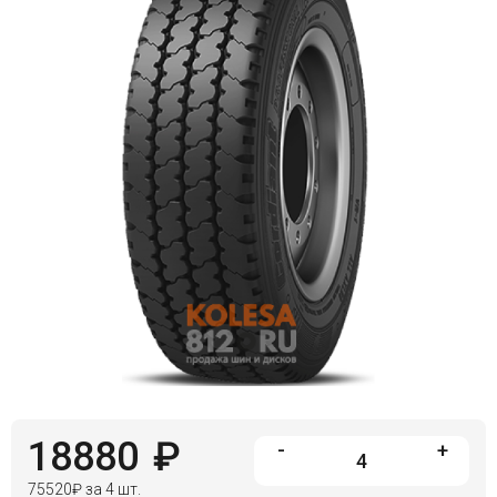
Войти на сайт
+7(812)317-
17-
52
Пн-
Пт:
C
9:00
до
21:00
Сб-
Вс:
C
9:00
до
21:00
18880
₽
-
+
75520
₽
за 4 шт.