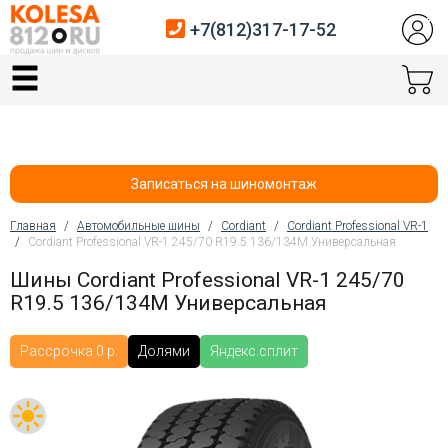
+7(812)317-17-52
Главная
Шины
Диски
Записаться на шиномонтаж
Автосервис
Главная
/
Автомобильные шины
/
Cordiant
/
Cordiant Professional VR-1
/
Cordiant Professional VR-1 245/70 R19.5 136/134M Универсальная
Вы здесь
Датчики давления
Шины Cordiant Professional VR-1 245/70
R19.5 136/134M Универсальная
Услуги шиномонтажа
Хранение шин
Рассрочка 0 р.
Долями
Яндекс.сплит
Покупателям
Контакты