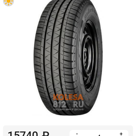
Войти на сайт
+7(812)317-
17-
52
Пн-
Пт:
C
9:00
до
21:00
Сб-
Вс:
C
9:00
до
21:00
15740
₽
-
+