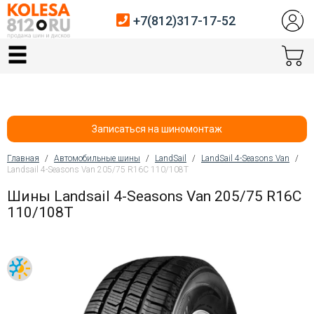
+7(812)317-17-52
Главная
Шины
Диски
Записаться на шиномонтаж
Автосервис
Главная
/
Автомобильные шины
/
LandSail
/
LandSail 4-Seasons Van
/
Landsail 4-Seasons Van 205/75 R16C 110/108T
Вы здесь
Датчики давления
Шины Landsail 4-Seasons Van 205/75 R16C
110/108T
Услуги шиномонтажа
Хранение шин
Покупателям
Контакты