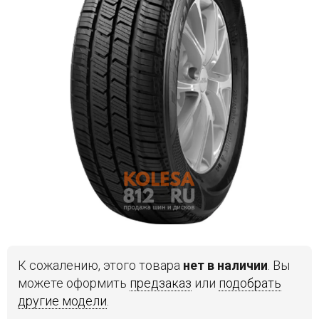
Войти на сайт
+7(812)317-
17-
52
Пн-
Пт:
C
9:00
до
21:00
Сб-
Вс:
C
9:00
К сожалению, этого товара
нет в наличии
. Вы
до
можете оформить
предзаказ
или
подобрать
21:00
другие модели
.