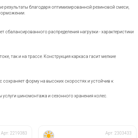
ные результаты благодаря оптимизированной резиновой смеси,
 торможении.
ет сбалансированного распределения нагрузки - характеристики
ке, так и на трассе. Конструкция каркаса гасит мелкие
 сохраняет форму на высоких скоростях и устойчив к
ны услуги шиномонтажа и сезонного хранения колес.
Арт:
2219383
Арт:
2303433