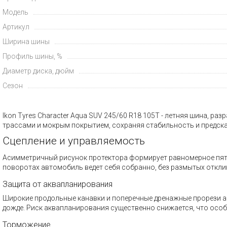
Модель
Артикул
Ширина шины
Профиль шины, %
Диаметр диска, дюйм
Сезон
Ikon Tyres Character Aqua SUV 245/60 R18 105T - летняя шина, 
трассами и мокрым покрытием, сохраняя стабильность и предск
Сцепление и управляемость
Асимметричный рисунок протектора формирует равномерное пятно
поворотах автомобиль ведет себя собранно, без размытых откли
Защита от аквапланирования
Широкие продольные канавки и поперечные дренажные прорези ак
дожде. Риск аквапланирования существенно снижается, что осо
Торможение