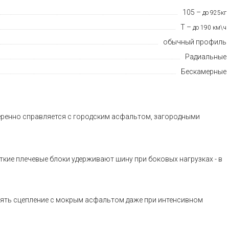
105 –
до 925кг
T –
до 190 км\ч
обычный профиль
Радиальные
Бескамерные
уверенно справляется с городским асфальтом, загородными
кие плечевые блоки удерживают шину при боковых нагрузках - в
нять сцепление с мокрым асфальтом даже при интенсивном