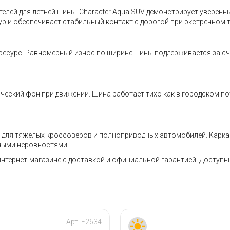
телей для летней шины. Character Aqua SUV демонстрирует уверен
р и обеспечивает стабильный контакт с дорогой при экстренном
ресурс. Равномерный износ по ширине шины поддерживается за сч
.
ский фон при движении. Шина работает тихо как в городском пото
 для тяжелых кроссоверов и полноприводных автомобилей. Каркас
ными неровностями.
в интернет-магазине с доставкой и официальной гарантией. Доступ
Арт:
F2634