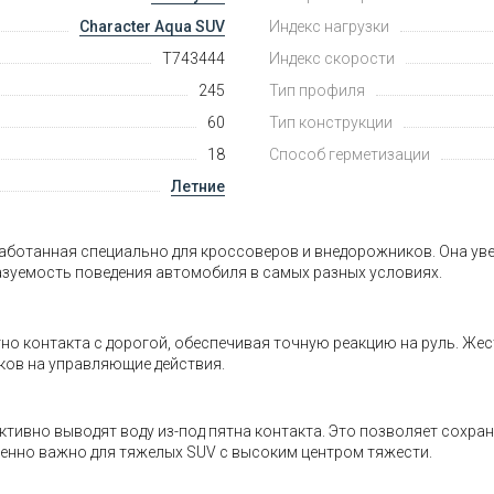
Character Aqua SUV
Индекс нагрузки
T743444
Индекс скорости
245
Тип профиля
60
Тип конструкции
18
Способ герметизации
Летние
разработанная специально для кроссоверов и внедорожников. Она 
азуемость поведения автомобиля в самых разных условиях.
 контакта с дорогой, обеспечивая точную реакцию на руль. Жест
ков на управляющие действия.
тивно выводят воду из-под пятна контакта. Это позволяет сохра
бенно важно для тяжелых SUV с высоким центром тяжести.