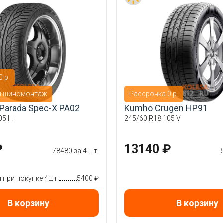
 р.
й шиномонтаж
Рассрочка 0 р.
Parada Spec-X PA02
Kumho Crugen HP91
05 H
245/60 R18 105 V
₽
13140 ₽
78480 за 4 шт.
при покупке 4шт.
5400 ₽
В корзину
В корзину