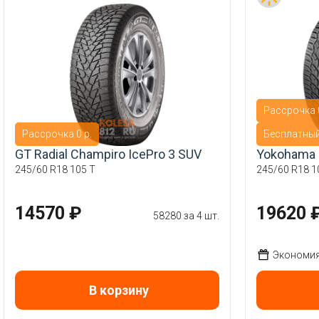
Рассрочка 0
Рассрочка 0 р.
Бесплатны
GT Radial Champiro IcePro 3 SUV
Yokohama 
245/60 R18 105 T
245/60 R18 1
14570 ₽
19620 
58280 за 4 шт.
Экономия 
В корзину