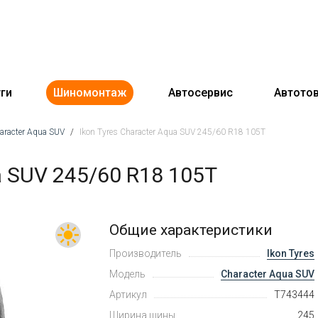
ги
Шиномонтаж
Автосервис
Автото
aracter Aqua SUV
/
Ikon Tyres Character Aqua SUV 245/60 R18 105T
a SUV 245/60 R18 105T
Общие характеристики
Производитель
Ikon Tyres
Модель
Character Aqua SUV
Артикул
T743444
Ширина шины
245