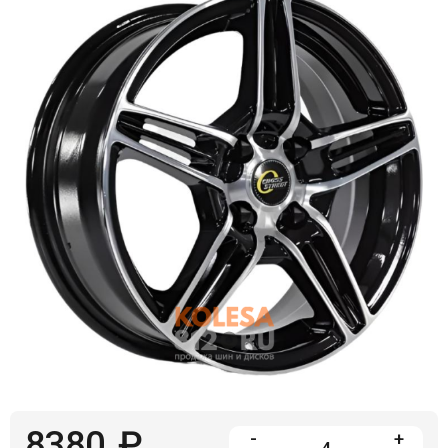
Войти на сайт
+7(812)317-
17-
52
Пн-
Пт:
C
9:00
до
21:00
Сб-
Вс:
C
9:00
до
21:00
8380
₽
-
+