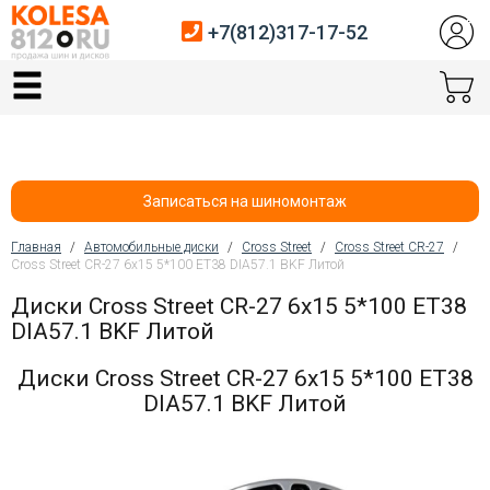
+7(812)317-17-52
Главная
Шины
Диски
Записаться на шиномонтаж
Автосервис
Главная
/
Автомобильные диски
/
Cross Street
/
Cross Street CR-27
/
Cross Street CR-27 6x15 5*100 ET38 DIA57.1 BKF Литой
Вы здесь
Датчики давления
Диски Cross Street CR-27 6x15 5*100 ET38
DIA57.1 BKF Литой
Услуги шиномонтажа
Диски Cross Street CR-27 6x15 5*100 ET38
Хранение шин
DIA57.1 BKF Литой
Покупателям
Контакты