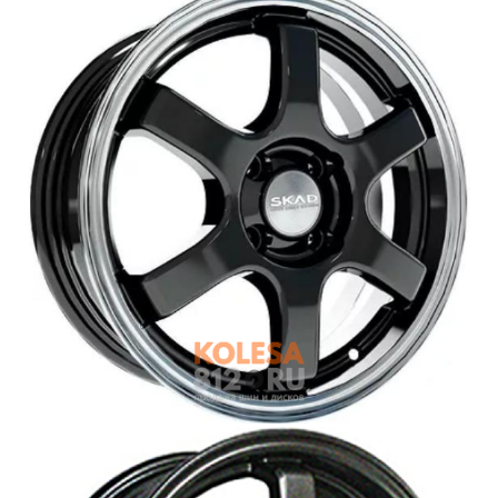
Войти на сайт
+7(812)317-
17-
52
Пн-
Пт:
C
9:00
до
21:00
Сб-
Вс:
C
9:00
до
21:00