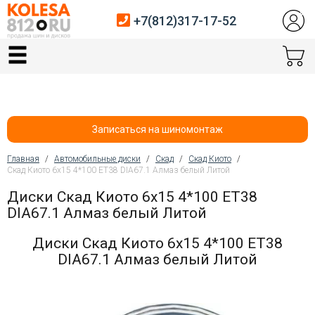
+7(812)317-17-52
Главная
Шины
Диски
Записаться на шиномонтаж
Автосервис
Главная
/
Автомобильные диски
/
Скад
/
Скад Киото
/
Скад Киото 6x15 4*100 ET38 DIA67.1 Алмаз белый Литой
Вы здесь
Датчики давления
Диски Скад Киото 6x15 4*100 ET38
DIA67.1 Алмаз белый Литой
Услуги шиномонтажа
Диски Скад Киото 6x15 4*100 ET38
Хранение шин
DIA67.1 Алмаз белый Литой
Покупателям
Контакты