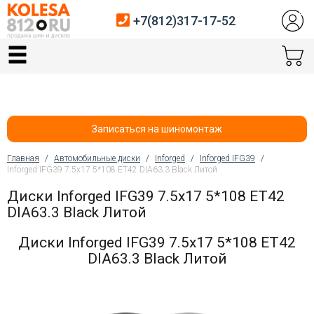
+7(812)317-17-52
Главная
Шины
Диски
Записаться на шиномонтаж
Автосервис
Главная
/
Автомобильные диски
/
Inforged
/
Inforged IFG39
/
Inforged IFG39 7.5x17 5*108 ET42 DIA63.3 Black Литой
Вы здесь
Датчики давления
Диски Inforged IFG39 7.5x17 5*108 ET42
DIA63.3 Black Литой
Услуги шиномонтажа
Диски Inforged IFG39 7.5x17 5*108 ET42
Хранение шин
DIA63.3 Black Литой
Покупателям
Контакты