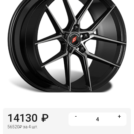
14130
₽
-
+
56520
₽
за 4 шт.