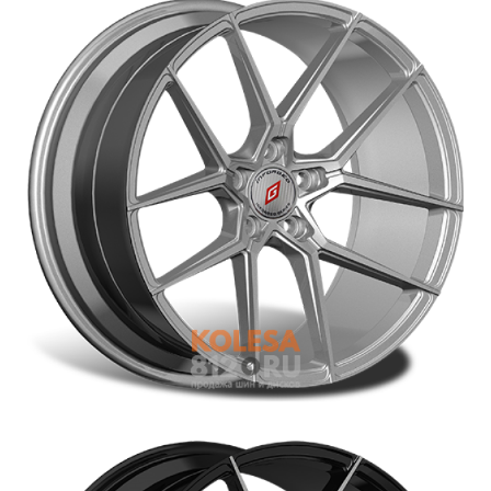
Войти на сайт
+7(812)317-
17-
52
Пн-
Пт:
C
9:00
до
21:00
Сб-
Вс:
C
9:00
до
21:00