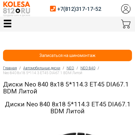
+7(812)317-17-52
Главная
Шины
Диски
Записаться на шиномонтаж
Автосервис
Главная
/
Автомобильные диски
/
NEO
/
NEO 840
/
Neo 840 8x18 5*114.3 ET45 DIA67.1 BDM Литой
Вы здесь
Датчики давления
Диски Neo 840 8x18 5*114.3 ET45 DIA67.1
BDM Литой
Услуги шиномонтажа
Диски Neo 840 8x18 5*114.3 ET45 DIA67.1
Хранение шин
BDM Литой
Покупателям
Контакты