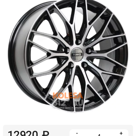
Войти на сайт
+7(812)317-
17-
52
Пн-
Пт:
C
9:00
до
21:00
Сб-
Вс:
C
9:00
до
21:00
12920
₽
-
+