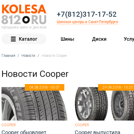
+7(812)317-17-52
Шинные центры в Санкт-Петербурге
Каталог
Шины
Диски
Услу
Главная
/
Новости
/
Новости Cooper
Вы здесь
Новости Cooper
04.08.2018 - 00:07
29.06.2018 - 15:25
COOPER
COOPER
Cooper обновляет
Cooper выпустила