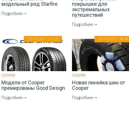
модельный ряд Starfire
покрышки для
экстремальных
Подробнее 🠒
путешествий
Подробнее 🠒
22.12.2017 - 12:15
20.10.2017 - 18:34
COOPER
COOPER
Модели от Cooper
Новая линейка шин от
премированы Good Design
Cooper
Подробнее 🠒
Подробнее 🠒