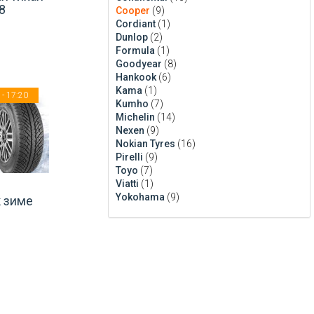
8
Cooper
(9)
Cordiant
(1)
Dunlop
(2)
Formula
(1)
Goodyear
(8)
Hankook
(6)
Kama
(1)
- 17:20
Kumho
(7)
Michelin
(14)
Nexen
(9)
Nokian Tyres
(16)
Pirelli
(9)
Toyo
(7)
Viatti
(1)
Yokohama
(9)
к зиме